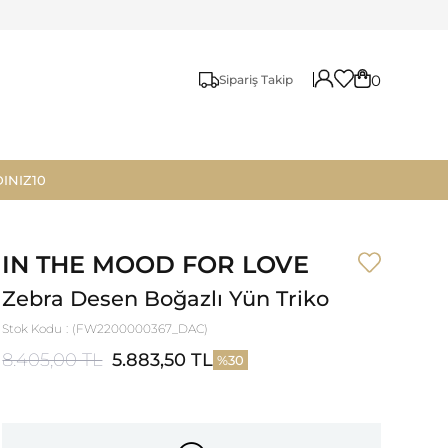
0
Sipariş Takip
INIZ10
IN THE MOOD FOR LOVE
Zebra Desen Boğazlı Yün Triko
Stok Kodu
(FW2200000367_DAC)
8.405,00 TL
5.883,50 TL
30