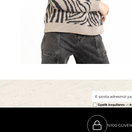
Üyelik koşullarını
ve
k
%100 GÜVEN