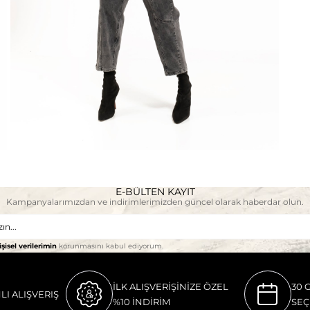
E-BÜLTEN KAYIT
Kampanyalarımızdan ve indirimlerimizden güncel olarak haberdar olun.
işisel verilerimin
korunmasını kabul ediyorum.
İLK ALIŞVERİŞİNİZE ÖZEL
30 
LI ALIŞVERIŞ
%10 İNDİRİM
SEÇ