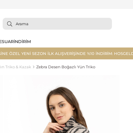
ESUAR
İNDİRİM
ĞİNE ÖZEL YENİ SEZON İLK ALIŞVERİŞİNDE %10 İNDİRİM: HOSGELD
ın Triko & Kazak
Zebra Desen Boğazlı Yün Triko