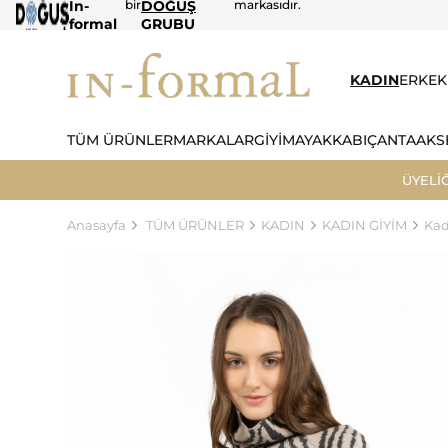
In-
bir
DOĞUŞ
markasıdır.
formal
GRUBU
KADIN
ERKEK
TÜM ÜRÜNLER
MARKALAR
GİYİM
AYAKKABI
ÇANTA
AKS
ÜYELİ
Anasayfa
TÜM ÜRÜNLER
KADIN
KADIN GİYİM
Kad