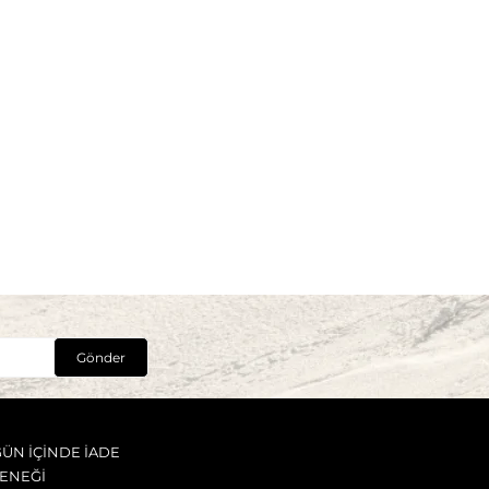
Gönder
GÜN İÇİNDE İADE
ENEĞİ