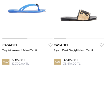
CASADEI
CASADEI
Taş Aksesuarlı Mavi Terlik
Siyah Deri Geçişli Hasır Terlik
6.185,00 TL
16.705,00 TL
%50
%50
12.370,00 TL
33.410,00 TL