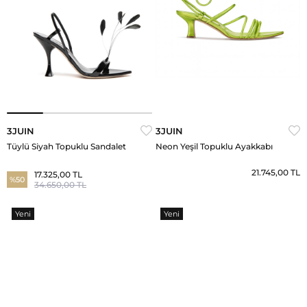
3JUIN
3JUIN
Tüylü Siyah Topuklu Sandalet
Neon Yeşil Topuklu Ayakkabı
21.745,00 TL
17.325,00 TL
%50
34.650,00 TL
Yeni
Yeni
Ürün
Ürün