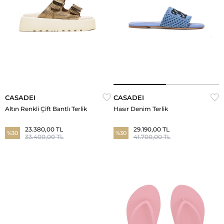
CASADEI
CASADEI
Altın Renkli Çift Bantlı Terlik
Hasır Denim Terlik
23.380,00 TL
29.190,00 TL
%30
%30
33.400,00 TL
41.700,00 TL