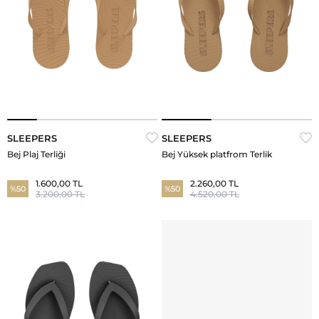
SLEEPERS
SLEEPERS
Bej Plaj Terliği
Bej Yüksek platfrom Terlik
1.600,00 TL
2.260,00 TL
%50
%50
3.200,00 TL
4.520,00 TL