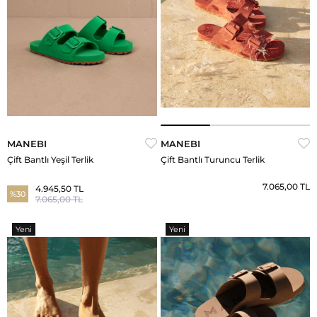
MANEBI
MANEBI
Çift Bantlı Yeşil Terlik
Çift Bantlı Turuncu Terlik
7.065,00 TL
4.945,50 TL
%30
7.065,00 TL
Yeni
Yeni
Ürün
Ürün