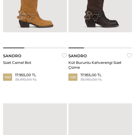
SANDRO
SANDRO
Süet Camel Bot
Küt Burunlu Kahverengi Süet
Çizme
17.955,00 TL
17.955,00 TL
%50
%50
35.910,00 TL
35.910,00 TL