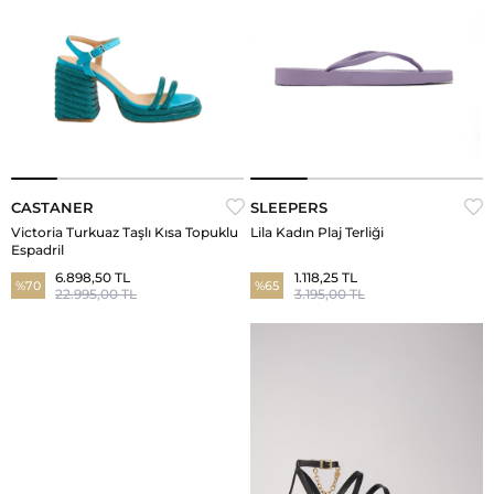
CASTANER
SLEEPERS
Victoria Turkuaz Taşlı Kısa Topuklu
Lila Kadın Plaj Terliği
Espadril
6.898,50 TL
1.118,25 TL
%70
%65
22.995,00 TL
3.195,00 TL