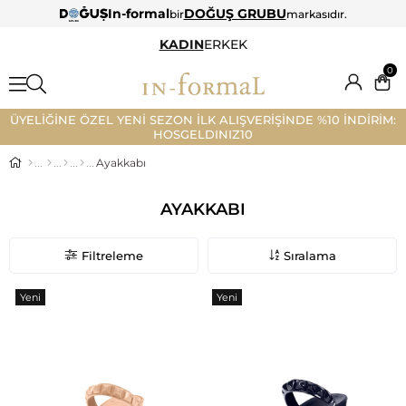
In-formal
DOĞUŞ GRUBU
bir
markasıdır.
KADIN
ERKEK
0
ÜYELİĞİNE ÖZEL YENİ SEZON İLK ALIŞVERİŞİNDE %10 İNDİRİM:
HOSGELDINIZ10
Ayakkabı
AYAKKABI
Filtreleme
Sıralama
Yeni
Yeni
Ürün
Ürün