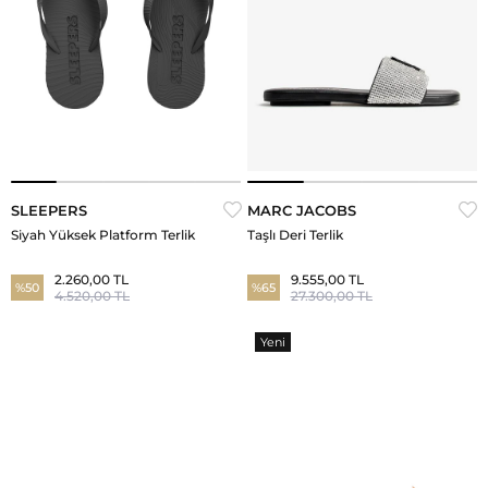
SLEEPERS
MARC JACOBS
Siyah Yüksek Platform Terlik
Taşlı Deri Terlik
2.260,00 TL
9.555,00 TL
%50
%65
4.520,00 TL
27.300,00 TL
Yeni
Ürün