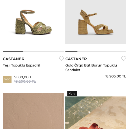
CASTANER
CASTANER
Yeşil Topuklu Espadril
Gold Örgü Büt Burun Topuklu
Sandalet
18.905,00 TL
9.100,00 TL
%50
18.200,00 TL
Yeni
Ürün