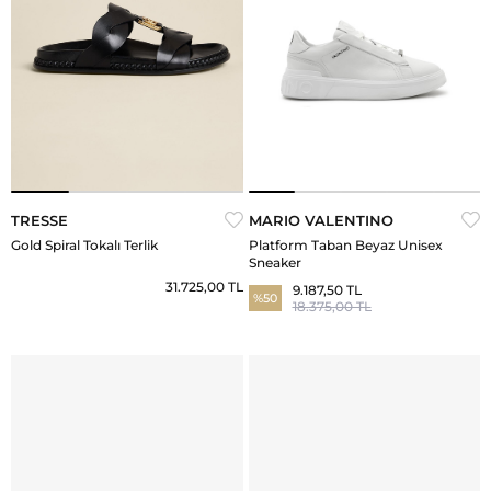
TRESSE
MARIO VALENTINO
Gold Spiral Tokalı Terlik
Platform Taban Beyaz Unisex
Sneaker
31.725,00 TL
9.187,50 TL
%50
18.375,00 TL