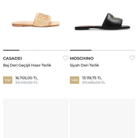
CASADEI
MOSCHINO
Bej Deri Geçişli Hasır Terlik
Siyah Deri Terlik
16.705,00 TL
13.119,75 TL
%50
%65
33.410,00 TL
37.485,00 TL