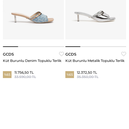
GCDS
GCDS
Küt Burunlu Denim Topuklu Terlik
Küt Burunlu Metalik Topuklu Terlik
11.756,50 TL
12.372,50 TL
%65
%65
33.590,00 TL
35.350,00 TL