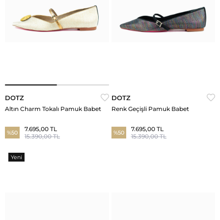
DOTZ
DOTZ
Altın Charm Tokalı Pamuk Babet
Renk Geçişli Pamuk Babet
7.695,00 TL
7.695,00 TL
%50
%50
15.390,00 TL
15.390,00 TL
Yeni
Ürün