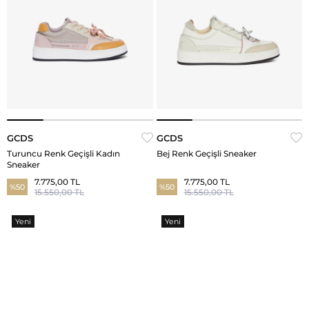
GCDS
GCDS
Turuncu Renk Geçişli Kadın
Bej Renk Geçişli Sneaker
Sneaker
7.775,00 TL
7.775,00 TL
%50
%50
15.550,00 TL
15.550,00 TL
Yeni
Yeni
Ürün
Ürün