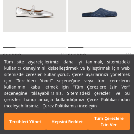
SANDRO
SANDRO
Tüm site ziyaretçilerimizi daha iyi tanımak, sitemizdeki
Bantlı Deri Babet
Lacivert Taşlı Terlik
kullanıcı deneyimini kişiselleştirmek ve iyileştirmek için web
sitemizde çerezler kullanıyoruz. Çerez ayarlarınızı yönetmek
7.695,00 TL
5.388,25 TL
%50
%65
15.390,00 TL
15.395,00 TL
için “Tercihleri Yönet” seçeneğine veya tüm çerezlerin
kullanımını kabul etmek için “Tüm Çerezlere İzin Ver”
seçeneğine tıklayabilirsiniz. Sitemizdeki çerezleri ve bu
çerezleri hangi amaçla kullandığımızı Çerez Politikası’ndan
inceleyebilirsiniz.
Çerez Politikamızı inceleyin
Tüm Çerezlere
Tercihleri Yönet
Hepsini Reddet
İzin Ver