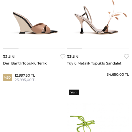
3JUIN
3JUIN
Deri Bantlı Topuklu Terlik
Tüylü Metalik Topuklu Sandalet
34.650,00 TL
12.997,50 TL
%50
25.995,00 TL
Yeni
Ürün