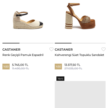
CASTANER
CASTANER
Renk Geçişli Pamuk Espadril
Kahverengi Süet Topuklu Sandalet
5.745,00 TL
13.517,50 TL
%50
%50
11.490,00 TL
27.035,00 TL
Yeni
Ürün