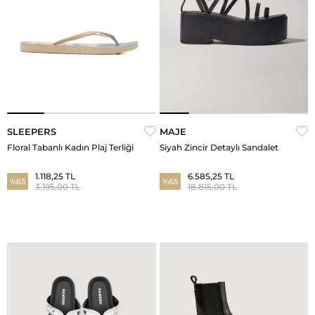
SLEEPERS
MAJE
Floral Tabanlı Kadın Plaj Terliği
Siyah Zincir Detaylı Sandalet
1.118,25 TL
6.585,25 TL
%65
%65
3.195,00 TL
18.815,00 TL