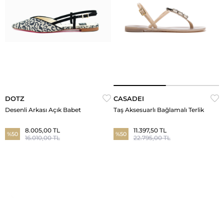
DOTZ
CASADEI
Desenli Arkası Açık Babet
Taş Aksesuarlı Bağlamalı Terlik
8.005,00 TL
11.397,50 TL
%50
%50
16.010,00 TL
22.795,00 TL