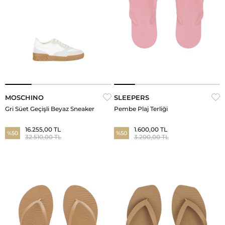
MOSCHINO
SLEEPERS
Gri Süet Geçişli Beyaz Sneaker
Pembe Plaj Terliği
16.255,00 TL
1.600,00 TL
%50
%50
32.510,00 TL
3.200,00 TL