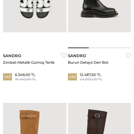
SANDRO
SANDRO
Zımbalı Metalik Gümüş Terlik
Burun Detaylı Deri Bot
6.349,00 TL
12.487,50 TL
%65
%50
18.140,00 TL
24.975,00 TL