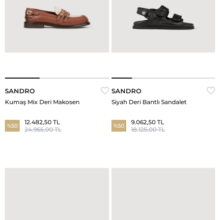
SANDRO
SANDRO
Kumaş Mix Deri Makosen
Siyah Deri Bantlı Sandalet
12.482,50 TL
9.062,50 TL
%50
%50
24.965,00 TL
18.125,00 TL