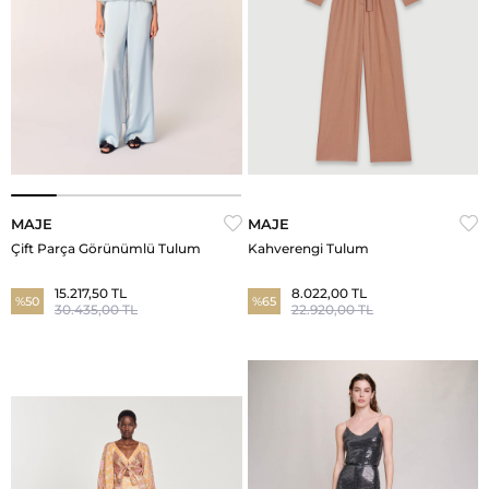
MAJE
MAJE
Çift Parça Görünümlü Tulum
Kahverengi Tulum
15.217,50 TL
8.022,00 TL
%50
%65
30.435,00 TL
22.920,00 TL