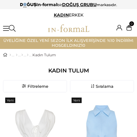
In-formal
DOĞUŞ GRUBU
bir
markasıdır.
KADIN
ERKEK
0
ÜYELİĞİNE ÖZEL YENİ SEZON İLK ALIŞVERİŞİNDE %10 İNDİRİM:
HOSGELDINIZ10
Kadın Tulum
KADIN TULUM
Filtreleme
Sıralama
Yeni
Yeni
Ürün
Ürün