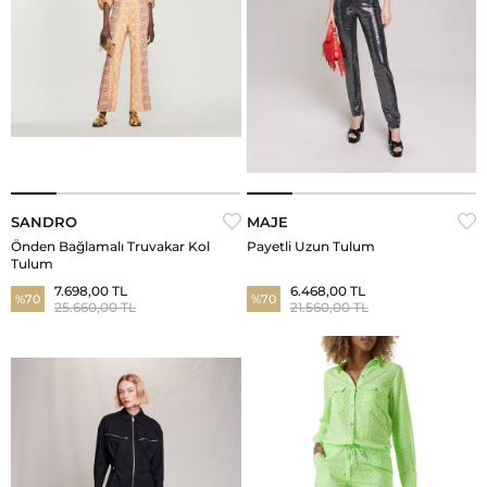
SANDRO
MAJE
Önden Bağlamalı Truvakar Kol
Payetli Uzun Tulum
Tulum
7.698,00 TL
6.468,00 TL
%70
%70
25.660,00 TL
21.560,00 TL