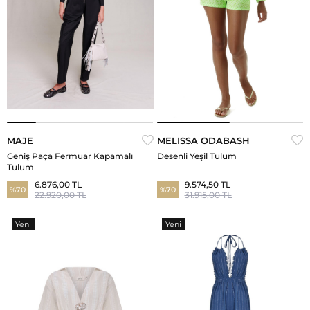
MAJE
MELISSA ODABASH
Geniş Paça Fermuar Kapamalı
Desenli Yeşil Tulum
Tulum
6.876,00 TL
9.574,50 TL
%70
%70
22.920,00 TL
31.915,00 TL
Yeni
Yeni
Ürün
Ürün