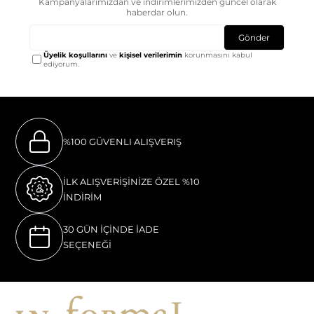
Kampanyalarımızdan ve indirimlerimizden güncel olarak
haberdar olun.
Gönder
Üyelik koşullarını
ve
kişisel verilerimin
korunmasını kabul
ediyorum.
%100 GÜVENLI ALIŞVERIŞ
İLK ALIŞVERİŞİNİZE ÖZEL %10
İNDİRİM
30 GÜN İÇİNDE İADE
SEÇENEĞİ