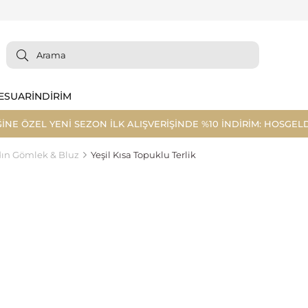
ESUAR
İNDİRİM
ĞİNE ÖZEL YENİ SEZON İLK ALIŞVERİŞİNDE %10 İNDİRİM: HOSGELD
ın Gömlek & Bluz
Yeşil Kısa Topuklu Terlik