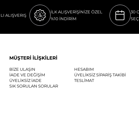
İLK ALIŞVERİŞİNİZE ÖZEL
30 
LI ALIŞVERIŞ
%10 İNDİRİM
SEÇ
MÜŞTERİ İLİŞKİLERİ
BİZE ULAŞIN
HESABIM
İADE VE DEĞİŞİM
ÜYELİKSİZ SİPARİŞ TAKİBİ
ÜYELİKSİZ İADE
TESLİMAT
SIK SORULAN SORULAR