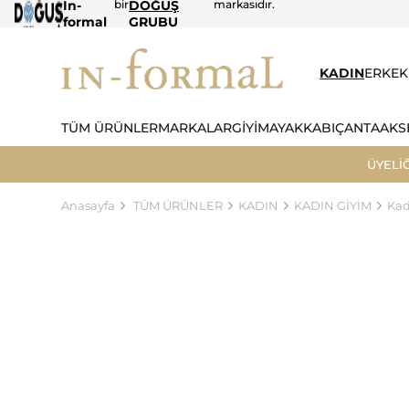
In-
bir
DOĞUŞ
markasıdır.
formal
GRUBU
KADIN
ERKEK
TÜM ÜRÜNLER
MARKALAR
GİYİM
AYAKKABI
ÇANTA
AKS
ÜYELİ
Anasayfa
TÜM ÜRÜNLER
KADIN
KADIN GİYİM
Kad