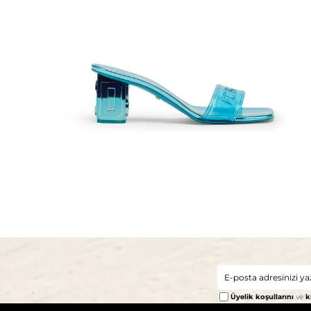
Üyelik koşullarını
ve
k