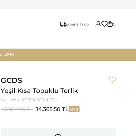
0
Sipariş Takip
INIZ10
GCDS
Yeşil Kısa Topuklu Terlik
Stok Kodu
(SS2300001741_T01)
47.885,00 TL
14.365,50 TL
70