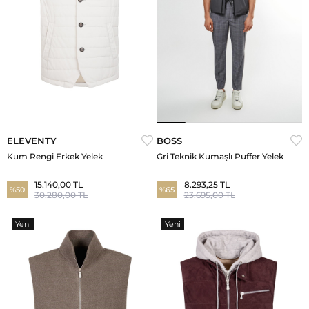
ELEVENTY
BOSS
Kum Rengi Erkek Yelek
Gri Teknik Kumaşlı Puffer Yelek
15.140,00 TL
8.293,25 TL
%50
%65
30.280,00 TL
23.695,00 TL
Yeni
Yeni
Ürün
Ürün