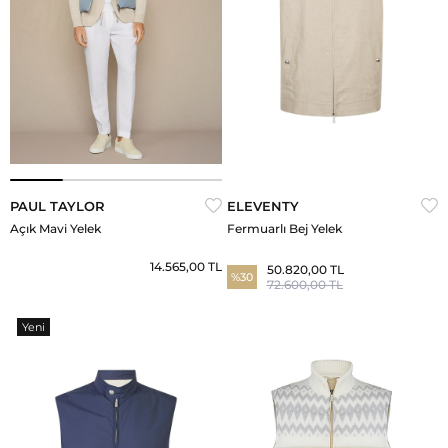
PAUL TAYLOR
ELEVENTY
Açık Mavi Yelek
Fermuarlı Bej Yelek
14.565,00 TL
50.820,00 TL
%30
72.600,00 TL
Yeni
Ürün