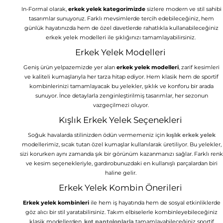
In-Formal olarak,
erkek yelek kategorimizde
sizlere modern ve stil sahibi
tasarımlar sunuyoruz. Farklı mevsimlerde tercih edebileceğiniz, hem
günlük hayatınızda hem de özel davetlerde rahatlıkla kullanabileceğiniz
erkek yelek modelleri ile şıklığınızı tamamlayabilirsiniz.
Erkek Yelek Modelleri
Geniş ürün yelpazemizde yer alan
erkek yelek modelleri
, zarif kesimleri
ve kaliteli kumaşlarıyla her tarza hitap ediyor. Hem klasik hem de sportif
kombinlerinizi tamamlayacak bu yelekler, şıklık ve konforu bir arada
sunuyor. İnce detaylarla zenginleştirilmiş tasarımlar, her sezonun
vazgeçilmezi oluyor.
Kışlık Erkek Yelek Seçenekleri
Soğuk havalarda stilinizden ödün vermemeniz için
kışlık erkek yelek
modellerimiz, sıcak tutan özel kumaşlar kullanılarak üretiliyor. Bu yelekler,
sizi korurken aynı zamanda şık bir görünüm kazanmanızı sağlar. Farklı renk
ve kesim seçenekleriyle, gardırobunuzdaki en kullanışlı parçalardan biri
haline gelir.
Erkek Yelek Kombin Önerileri
Erkek yelek kombinleri
ile hem iş hayatında hem de sosyal etkinliklerde
göz alıcı bir stil yaratabilirsiniz. Takım elbiselerle kombinleyebileceğiniz
klasik modellerden,
kot pantolonlarla
tamamlayabileceğiniz sportif