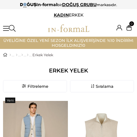
In-formal
DOĞUŞ GRUBU
bir
markasıdır.
KADIN
ERKEK
0
ÜYELİĞİNE ÖZEL YENİ SEZON İLK ALIŞVERİŞİNDE %10 İNDİRİM:
HOSGELDINIZ10
Erkek Yelek
ERKEK YELEK
Filtreleme
Sıralama
Yeni
Ürün