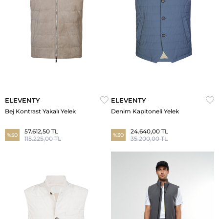
ELEVENTY
ELEVENTY
Bej Kontrast Yakalı Yelek
Denim Kapitoneli Yelek
57.612,50 TL
24.640,00 TL
%50
%30
115.225,00 TL
35.200,00 TL