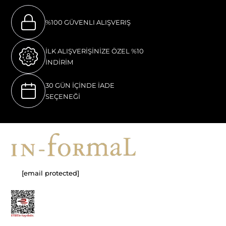
%100 GÜVENLI ALIŞVERIŞ
İLK ALIŞVERİŞİNİZE ÖZEL %10
İNDİRİM
30 GÜN İÇİNDE İADE
SEÇENEĞİ
[email protected]