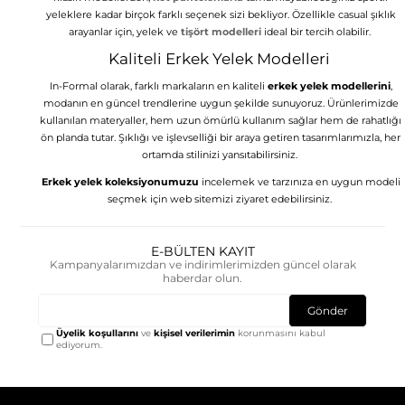
yeleklere kadar birçok farklı seçenek sizi bekliyor. Özellikle casual şıklık
arayanlar için, yelek ve
tişört modelleri
ideal bir tercih olabilir.
Kaliteli Erkek Yelek Modelleri
In-Formal olarak, farklı markaların en kaliteli
erkek yelek modellerini
,
modanın en güncel trendlerine uygun şekilde sunuyoruz. Ürünlerimizde
kullanılan materyaller, hem uzun ömürlü kullanım sağlar hem de rahatlığı
ön planda tutar. Şıklığı ve işlevselliği bir araya getiren tasarımlarımızla, her
ortamda stilinizi yansıtabilirsiniz.
Erkek yelek koleksiyonumuzu
incelemek ve tarzınıza en uygun modeli
seçmek için web sitemizi ziyaret edebilirsiniz.
E-BÜLTEN KAYIT
Kampanyalarımızdan ve indirimlerimizden güncel olarak
haberdar olun.
Gönder
Üyelik koşullarını
ve
kişisel verilerimin
korunmasını kabul
ediyorum.