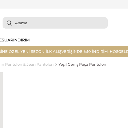
ESUAR
İNDİRİM
ĞİNE ÖZEL YENİ SEZON İLK ALIŞVERİŞİNDE %10 İNDİRİM: HOSGELD
ın Pantolon & Jean Pantolon
Yeşil Geniş Paça Pantolon