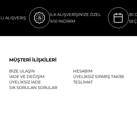
İLK ALIŞVERİŞİNİZE ÖZEL
30 
LI ALIŞVERIŞ
%10 İNDİRİM
SEÇ
MÜŞTERİ İLİŞKİLERİ
BİZE ULAŞIN
HESABIM
İADE VE DEĞİŞİM
ÜYELİKSİZ SİPARİŞ TAKİBİ
ÜYELİKSİZ İADE
TESLİMAT
SIK SORULAN SORULAR