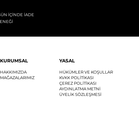
GÜN İÇİNDE İADE
ENEĞİ
KURUMSAL
YASAL
HAKKIMIZDA
HÜKÜMLER VE KOŞULLAR
MAĞAZALARIMIZ
KVKK POLİTİKASI
ÇEREZ POLİTİKASI
AYDINLATMA METNİ
ÜYELİK SÖZLEŞMESİ