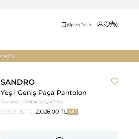
0
Sipariş Takip
INIZ10
SANDRO
Yeşil Geniş Paça Pantolon
Stok Kodu
(SFPPA01302_803-SN)
13.505,00 TL
2.026,00 TL
85