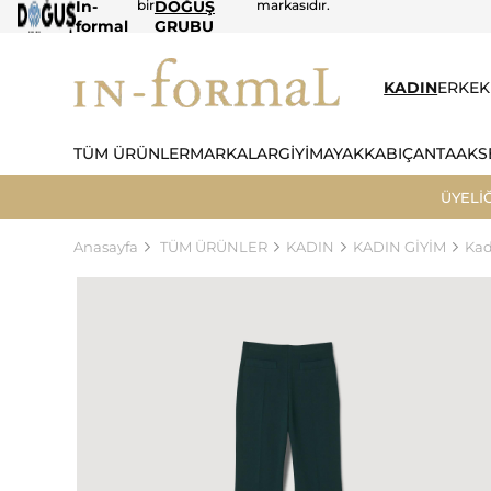
In-
bir
DOĞUŞ
markasıdır.
formal
GRUBU
KADIN
ERKEK
TÜM ÜRÜNLER
MARKALAR
GİYİM
AYAKKABI
ÇANTA
AKS
ÜYELİ
Anasayfa
TÜM ÜRÜNLER
KADIN
KADIN GİYİM
Kad