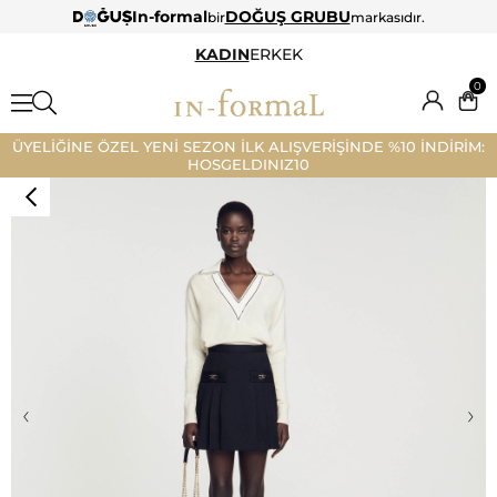
In-formal
DOĞUŞ GRUBU
bir
markasıdır.
KADIN
ERKEK
0
ÜYELİĞİNE ÖZEL YENİ SEZON İLK ALIŞVERİŞİNDE %10 İNDİRİM:
HOSGELDINIZ10
‹
›