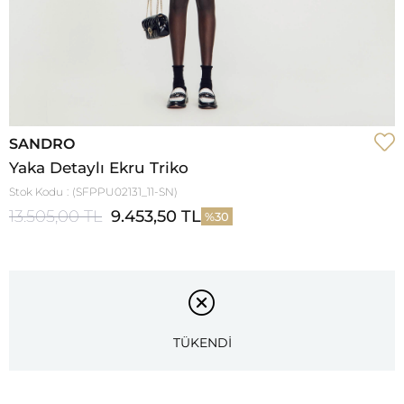
SANDRO
Yaka Detaylı Ekru Triko
Stok Kodu
(SFPPU02131_11-SN)
13.505,00 TL
9.453,50 TL
30
TÜKENDİ