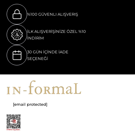
%100 GÜVENLI ALIŞVERIŞ
İLK ALIŞVERİŞİNİZE ÖZEL %10
İNDİRİM
30 GÜN İÇİNDE İADE
SEÇENEĞİ
[email protected]