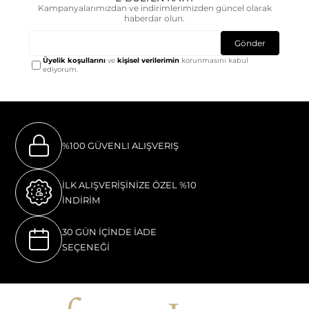
Kampanyalarımızdan ve indirimlerimizden güncel olarak
haberdar olun.
Gönder
Üyelik koşullarını
ve
kişisel verilerimin
korunmasını kabul
ediyorum.
%100 GÜVENLI ALIŞVERIŞ
İLK ALIŞVERİŞİNİZE ÖZEL %10
İNDİRİM
30 GÜN İÇİNDE İADE
SEÇENEĞİ