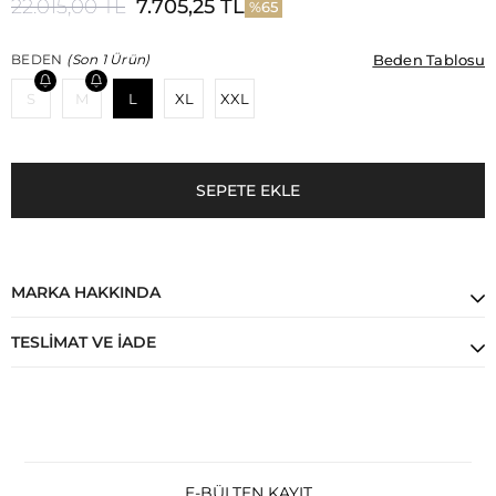
22.015,00 TL
7.705,25 TL
65
Beden Tablosu
Beden Tablosu
BEDEN
(Son 1 Ürün)
S
M
L
XL
XXL
MARKA HAKKINDA
TESLIMAT VE İADE
E-BÜLTEN KAYIT