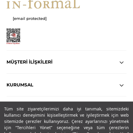
[email protected]
MÜŞTERİ İLİŞKİLERİ
KURUMSAL
YASAL
Tüm site ziyaretçilerimizi daha iyi tanımak, sitemizdeki
kullanıcı deneyimini kişiselleştirmek ve iyileştirmek için web
sitemizde çerezler kullanıyoruz. Çerez ayarlarınızı yönetmek
Copyright© 2025
IN-FORMAL
Tüm hakları saklıdır.
için “Tercihleri Yönet” seçeneğine veya tüm çerezlerin