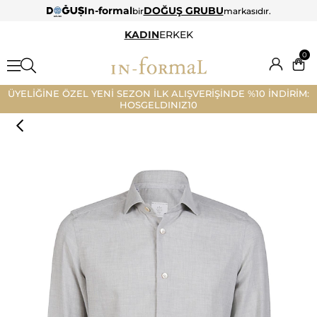
In-formal
DOĞUŞ GRUBU
bir
markasıdır.
KADIN
ERKEK
0
ÜYELİĞİNE ÖZEL YENİ SEZON İLK ALIŞVERİŞİNDE %10 İNDİRİM:
HOSGELDINIZ10