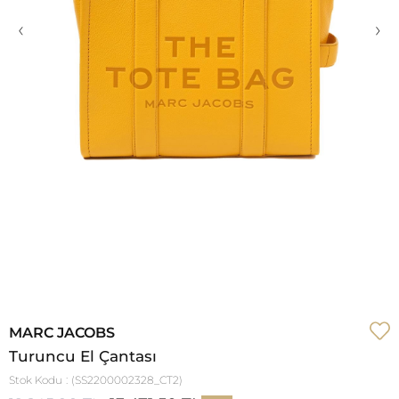
‹
›
MARC JACOBS
Turuncu El Çantası
Stok Kodu
(SS2200002328_CT2)