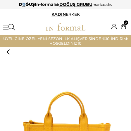
In-formal
DOĞUŞ GRUBU
bir
markasıdır.
KADIN
ERKEK
0
ÜYELİĞİNE ÖZEL YENİ SEZON İLK ALIŞVERİŞİNDE %10 İNDİRİM:
HOSGELDINIZ10