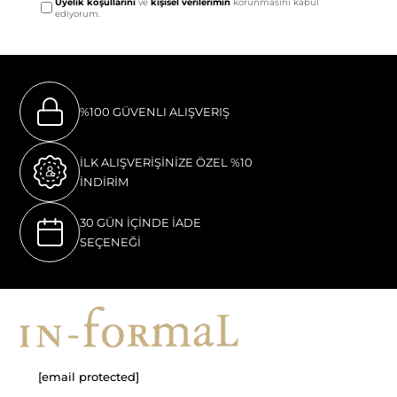
Üyelik koşullarını
ve
kişisel verilerimin
korunmasını kabul
ediyorum.
%100 GÜVENLI ALIŞVERIŞ
İLK ALIŞVERİŞİNİZE ÖZEL %10
İNDİRİM
30 GÜN İÇİNDE İADE
SEÇENEĞİ
[email protected]