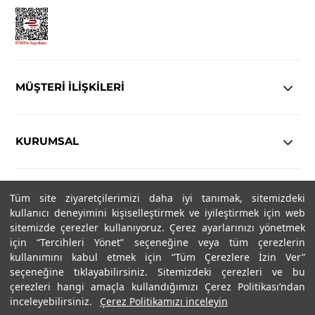
MÜŞTERİ İLİŞKİLERİ
KURUMSAL
YASAL
Tüm site ziyaretçilerimizi daha iyi tanımak, sitemizdeki
kullanıcı deneyimini kişiselleştirmek ve iyileştirmek için web
Copyright© 2025
IN-FORMAL
Tüm hakları saklıdır.
sitemizde çerezler kullanıyoruz. Çerez ayarlarınızı yönetmek
için “Tercihleri Yönet” seçeneğine veya tüm çerezlerin
kullanımını kabul etmek için “Tüm Çerezlere İzin Ver”
seçeneğine tıklayabilirsiniz. Sitemizdeki çerezleri ve bu
SOSYAL MEDYA
çerezleri hangi amaçla kullandığımızı Çerez Politikası’ndan
inceleyebilirsiniz.
Çerez Politikamızı inceleyin