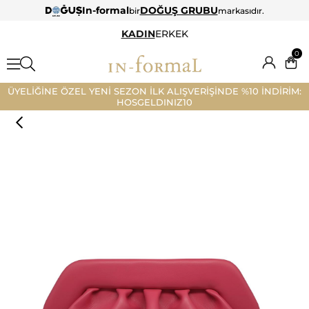
In-formal
DOĞUŞ GRUBU
bir
markasıdır.
KADIN
ERKEK
0
ÜYELİĞİNE ÖZEL YENİ SEZON İLK ALIŞVERİŞİNDE %10 İNDİRİM:
HOSGELDINIZ10