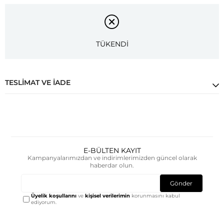
TÜKENDİ
TESLIMAT VE İADE
E-BÜLTEN KAYIT
Kampanyalarımızdan ve indirimlerimizden güncel olarak
haberdar olun.
Gönder
Üyelik koşullarını
ve
kişisel verilerimin
korunmasını kabul
ediyorum.