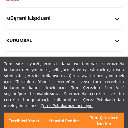
MÜŞTERİ İLİŞKİLERİ
KURUMSAL
YASAL
Tüm site ziyaretçilerimizi daha iyi tanımak, sitemizdeki
kullanıcı deneyimini kişiselleştirmek ve iyileştirmek için web
sitemizde çerezler kullanıyoruz. Çerez ayarlarınızı yönetmek
Copyright© 2025
IN-FORMAL
Tüm hakları saklıdır.
için “Tercihleri Yönet” seçeneğine veya tüm çerezlerin
kullanımını kabul etmek için “Tüm Çerezlere İzin Ver”
seçeneğine tıklayabilirsiniz. Sitemizdeki çerezleri ve bu
SOSYAL MEDYA
çerezleri hangi amaçla kullandığımızı Çerez Politikası’ndan
inceleyebilirsiniz.
Çerez Politikamızı inceleyin
Tüm Çerezlere
Tercihleri Yönet
Hepsini Reddet
İzin Ver