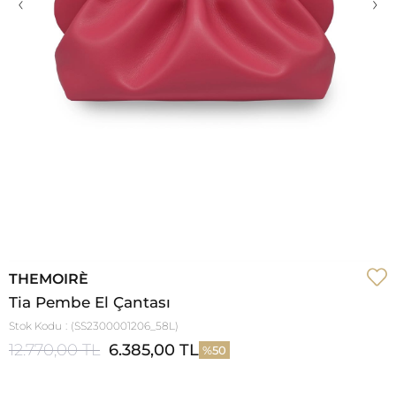
‹
›
THEMOIRÈ
Tia Pembe El Çantası
Stok Kodu
(SS2300001206_58L)
12.770,00 TL
6.385,00 TL
50