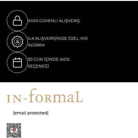
%100 GÜVENLI ALIŞVERIŞ
İLK ALIŞVERİŞİNİZE ÖZEL %10
İNDİRİM
30 GÜN İÇİNDE İADE
SEÇENEĞİ
[email protected]