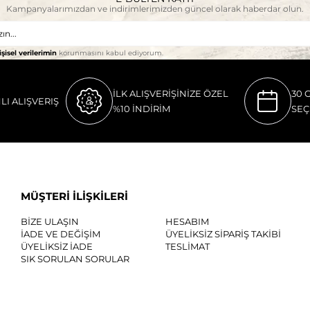
Kampanyalarımızdan ve indirimlerimizden güncel olarak haberdar olun.
işisel verilerimin
korunmasını kabul ediyorum.
İLK ALIŞVERİŞİNİZE ÖZEL
30 
LI ALIŞVERIŞ
%10 İNDİRİM
SEÇ
MÜŞTERİ İLİŞKİLERİ
BİZE ULAŞIN
HESABIM
İADE VE DEĞİŞİM
ÜYELİKSİZ SİPARİŞ TAKİBİ
ÜYELİKSİZ İADE
TESLİMAT
SIK SORULAN SORULAR