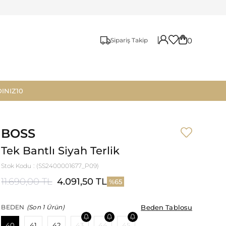
0
Sipariş Takip
INIZ10
BOSS
Tek Bantlı Siyah Terlik
Stok Kodu
(SS2400001677_P09)
11.690,00 TL
4.091,50 TL
65
Beden Tablosu
Beden Tablosu
BEDEN
(Son 1 Ürün)
40
41
42
43
44
45