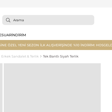
ESUAR
İNDİRİM
ĞİNE ÖZEL YENİ SEZON İLK ALIŞVERİŞİNDE %10 İNDİRİM: HOSGELD
Erkek Sandalet & Terlik
Tek Bantlı Siyah Terlik