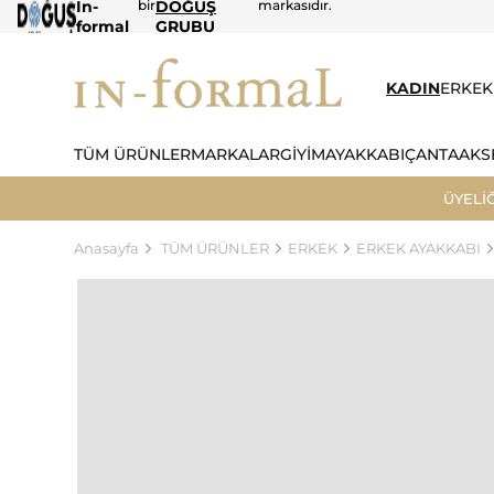
In-
bir
DOĞUŞ
markasıdır.
formal
GRUBU
KADIN
ERKEK
TÜM ÜRÜNLER
MARKALAR
GİYİM
AYAKKABI
ÇANTA
AKS
ÜYELİ
Anasayfa
TÜM ÜRÜNLER
ERKEK
ERKEK AYAKKABI