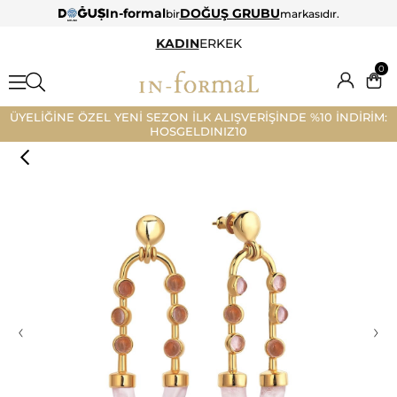
In-formal
DOĞUŞ GRUBU
bir
markasıdır.
KADIN
ERKEK
0
ÜYELİĞİNE ÖZEL YENİ SEZON İLK ALIŞVERİŞİNDE %10 İNDİRİM:
HOSGELDINIZ10
‹
›