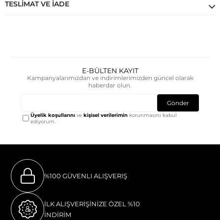
TESLIMAT VE İADE
E-BÜLTEN KAYIT
Kampanyalarımızdan ve indirimlerimizden güncel olarak
haberdar olun.
Gönder
Üyelik koşullarını
ve
kişisel verilerimin
korunmasını kabul
ediyorum.
%100 GÜVENLI ALIŞVERIŞ
İLK ALIŞVERİŞİNİZE ÖZEL %10
İNDİRİM