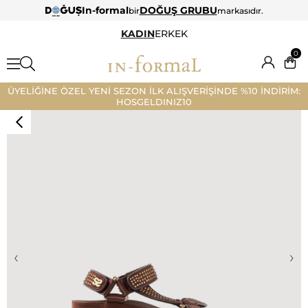
In-formal
DOĞUŞ GRUBU
bir
markasıdır.
KADIN
ERKEK
0
ÜYELİĞİNE ÖZEL YENİ SEZON İLK ALIŞVERİŞİNDE %10 İNDİRİM:
HOSGELDINIZ10
‹
›