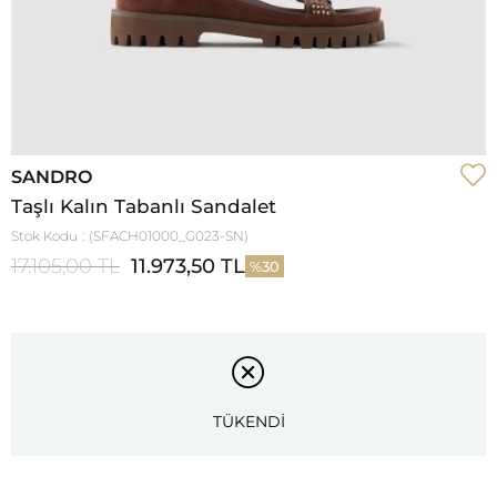
SANDRO
Taşlı Kalın Tabanlı Sandalet
Stok Kodu
(SFACH01000_G023-SN)
17.105,00 TL
11.973,50 TL
30
TÜKENDİ