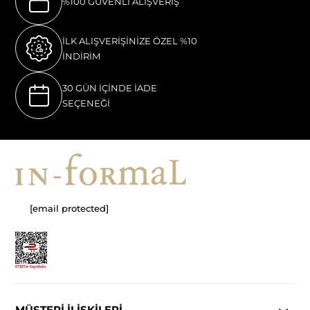
%100 GÜVENLI ALIŞVERIŞ
İLK ALIŞVERİŞİNİZE ÖZEL %10
İNDİRİM
30 GÜN İÇİNDE İADE
SEÇENEĞİ
[email protected]
MÜŞTERİ İLİŞKİLERİ