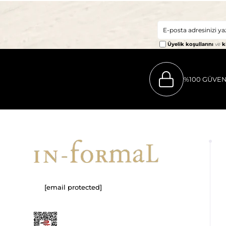
Üyelik koşullarını
ve
k
%100 GÜVEN
[email protected]