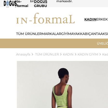
In-
bir
DOĞUŞ
markasıdır.
formal
GRUBU
KADIN
ERKEK
TÜM ÜRÜNLER
MARKALAR
GİYİM
AYAKKABI
ÇANTA
AKS
ÜYELİ
Anasayfa
TÜM ÜRÜNLER
KADIN
KADIN GİYİM
Kad