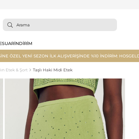
ESUAR
İNDİRİM
ĞİNE ÖZEL YENİ SEZON İLK ALIŞVERİŞİNDE %10 İNDİRİM: HOSGELD
ın Etek & Şort
Taşlı Haki Midi Etek