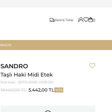
0
Sipariş Takip
INIZ10
SANDRO
Taşlı Haki Midi Etek
Stok Kodu
(SFPJU00912_H039-SN)
18.140,00 TL
5.442,00 TL
70