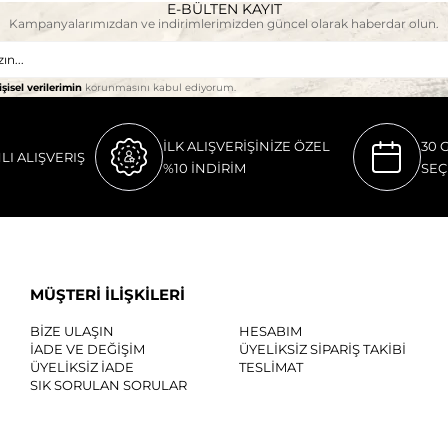
E-BÜLTEN KAYIT
Kampanyalarımızdan ve indirimlerimizden güncel olarak haberdar olun.
işisel verilerimin
korunmasını kabul ediyorum.
İLK ALIŞVERİŞİNİZE ÖZEL
30 
LI ALIŞVERIŞ
%10 İNDİRİM
SEÇ
MÜŞTERİ İLİŞKİLERİ
BİZE ULAŞIN
HESABIM
İADE VE DEĞİŞİM
ÜYELİKSİZ SİPARİŞ TAKİBİ
ÜYELİKSİZ İADE
TESLİMAT
SIK SORULAN SORULAR