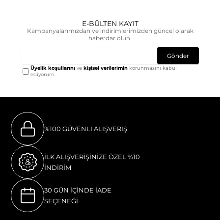
E-BÜLTEN KAYIT
Kampanyalarımızdan ve indirimlerimizden güncel olarak
haberdar olun.
Gönder
Üyelik koşullarını
ve
kişisel verilerimin
korunmasını kabul
ediyorum.
%100 GÜVENLI ALIŞVERIŞ
İLK ALIŞVERİŞİNİZE ÖZEL %10
İNDİRİM
30 GÜN İÇİNDE İADE
SEÇENEĞİ