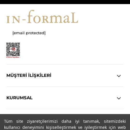
[email protected]
MÜŞTERİ İLİŞKİLERİ
KURUMSAL
YASAL
Tüm site ziyaretçilerimizi daha iyi tanımak, sitemizdeki
kullanıcı deneyimini kişiselleştirmek ve iyileştirmek için web