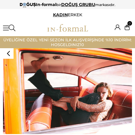
In-formal
DOĞUŞ GRUBU
bir
markasıdır.
KADIN
ERKEK
0
ÜYELİĞİNE ÖZEL YENİ SEZON İLK ALIŞVERİŞİNDE %10 İNDİRİM:
HOSGELDINIZ10
‹
›