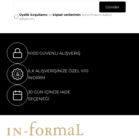
Gönder
Üyelik koşullarını
ve
kişisel verilerimin
korunmasını kabul
ediyorum.
%100 GÜVENLI ALIŞVERIŞ
İLK ALIŞVERİŞİNİZE ÖZEL %10
İNDİRİM
30 GÜN İÇİNDE İADE
SEÇENEĞİ