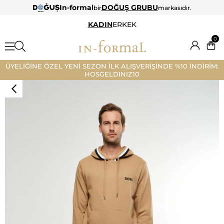
In-formal
DOĞUŞ GRUBU
bir
markasıdır.
KADIN
ERKEK
0
ÜYELİĞİNE ÖZEL YENİ SEZON İLK ALIŞVERİŞİNDE %10 İNDİRİM:
HOSGELDINIZ10