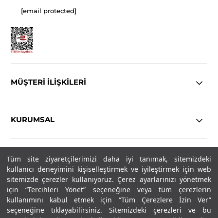
[email protected]
MÜŞTERİ İLİŞKİLERİ
KURUMSAL
YASAL
Tüm site ziyaretçilerimizi daha iyi tanımak, sitemizdeki
kullanıcı deneyimini kişiselleştirmek ve iyileştirmek için web
Copyright© 2025
IN-FORMAL
Tüm hakları saklıdır.
sitemizde çerezler kullanıyoruz. Çerez ayarlarınızı yönetmek
için “Tercihleri Yönet” seçeneğine veya tüm çerezlerin
kullanımını kabul etmek için “Tüm Çerezlere İzin Ver”
seçeneğine tıklayabilirsiniz. Sitemizdeki çerezleri ve bu
SOSYAL MEDYA