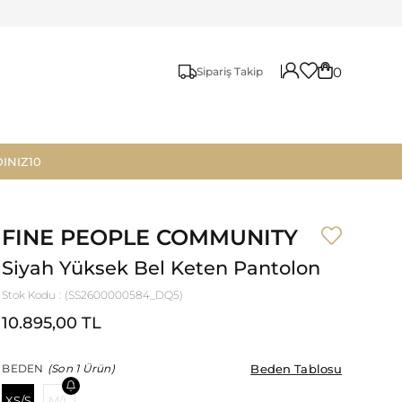
0
Sipariş Takip
INIZ10
FINE PEOPLE COMMUNITY
Siyah Yüksek Bel Keten Pantolon
Stok Kodu
(SS2600000584_DQ5)
10.895,00 TL
Beden Tablosu
Beden Tablosu
BEDEN
(Son 1 Ürün)
XS/S
M/L