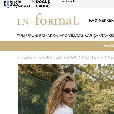
In-
bir
DOĞUŞ
markasıdır.
formal
GRUBU
KADIN
ERKEK
TÜM ÜRÜNLER
MARKALAR
GİYİM
AYAKKABI
ÇANTA
AKS
ÜYELİ
Anasayfa
TÜM ÜRÜNLER
KADIN
KADIN GİYİM
Kad