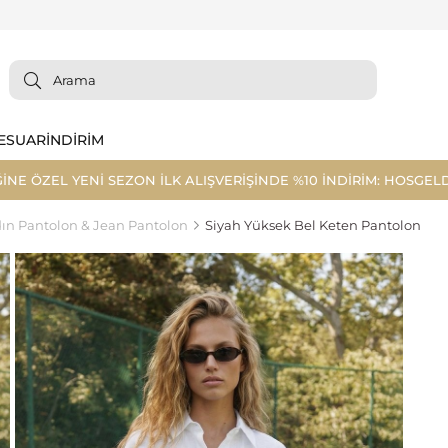
ESUAR
İNDİRİM
ĞİNE ÖZEL YENİ SEZON İLK ALIŞVERİŞİNDE %10 İNDİRİM: HOSGELD
ın Pantolon & Jean Pantolon
Siyah Yüksek Bel Keten Pantolon