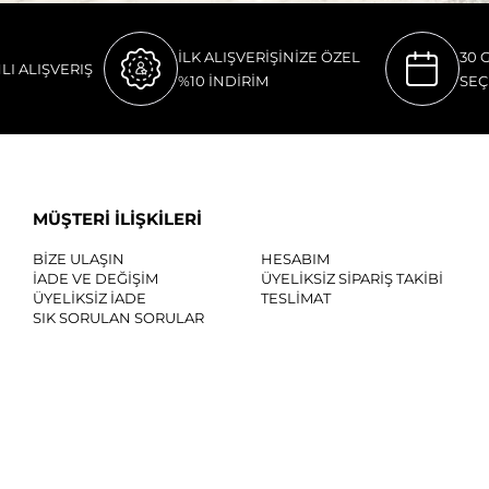
İLK ALIŞVERİŞİNİZE ÖZEL
30 
LI ALIŞVERIŞ
%10 İNDİRİM
SEÇ
MÜŞTERİ İLİŞKİLERİ
BİZE ULAŞIN
HESABIM
İADE VE DEĞİŞİM
ÜYELİKSİZ SİPARİŞ TAKİBİ
ÜYELİKSİZ İADE
TESLİMAT
SIK SORULAN SORULAR