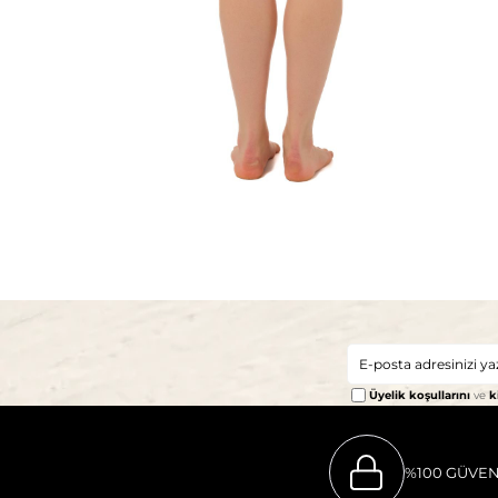
Üyelik koşullarını
ve
k
%100 GÜVEN