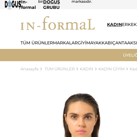
In-
bir
DOĞUŞ
markasıdır.
formal
GRUBU
KADIN
ERKEK
TÜM ÜRÜNLER
MARKALAR
GİYİM
AYAKKABI
ÇANTA
AKS
ÜYELİ
Anasayfa
TÜM ÜRÜNLER
KADIN
KADIN GİYİM
Kad