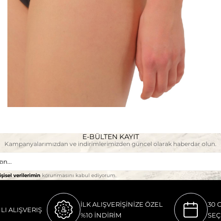
E-BÜLTEN KAYIT
Kampanyalarımızdan ve indirimlerimizden güncel olarak haberdar olun.
işisel verilerimin
korunmasını kabul ediyorum.
İLK ALIŞVERİŞİNİZE ÖZEL
30 
LI ALIŞVERIŞ
%10 İNDİRİM
SEÇ