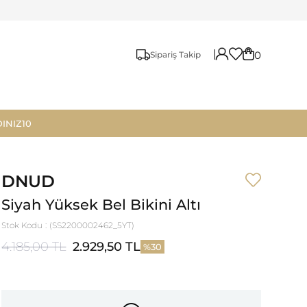
0
Sipariş Takip
INIZ10
DNUD
Siyah Yüksek Bel Bikini Altı
Stok Kodu
(SS2200002462_5YT)
4.185,00 TL
2.929,50 TL
30