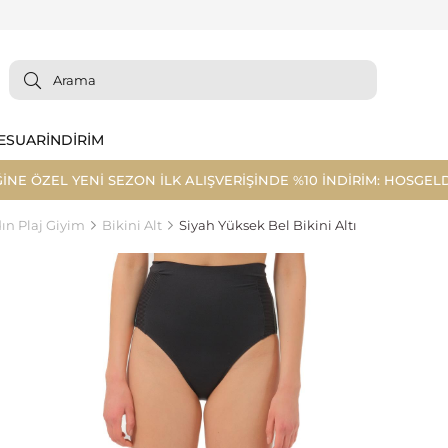
ESUAR
İNDİRİM
ĞİNE ÖZEL YENİ SEZON İLK ALIŞVERİŞİNDE %10 İNDİRİM: HOSGELD
ın Plaj Giyim
Bikini Alt
Siyah Yüksek Bel Bikini Altı