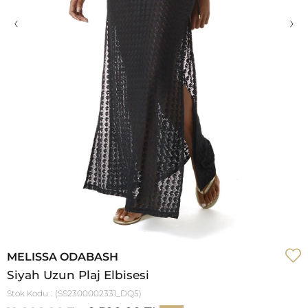
‹
›
MELISSA ODABASH
Siyah Uzun Plaj Elbisesi
Stok Kodu
(SS2300002331_DQ5)