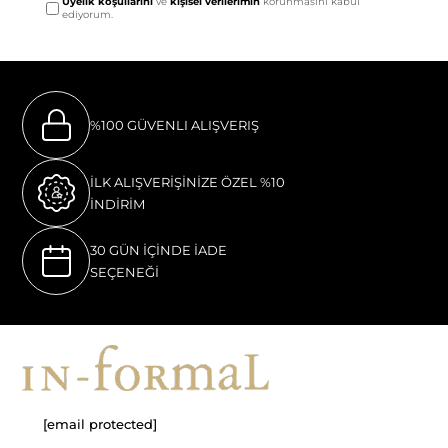
Üyelik koşullarını
ve
kişisel verilerimin
korunmasını kabul
ediyorum.
%100 GÜVENLI ALIŞVERIŞ
İLK ALIŞVERİŞİNİZE ÖZEL %10
İNDİRİM
30 GÜN İÇİNDE İADE
SEÇENEĞİ
[email protected]