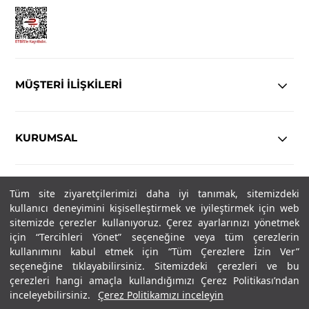
MÜŞTERİ İLİŞKİLERİ
KURUMSAL
YASAL
Tüm site ziyaretçilerimizi daha iyi tanımak, sitemizdeki
kullanıcı deneyimini kişiselleştirmek ve iyileştirmek için web
sitemizde çerezler kullanıyoruz. Çerez ayarlarınızı yönetmek
Copyright© 2025
IN-FORMAL
Tüm hakları saklıdır.
için “Tercihleri Yönet” seçeneğine veya tüm çerezlerin
kullanımını kabul etmek için “Tüm Çerezlere İzin Ver”
seçeneğine tıklayabilirsiniz. Sitemizdeki çerezleri ve bu
SOSYAL MEDYA
çerezleri hangi amaçla kullandığımızı Çerez Politikası’ndan
inceleyebilirsiniz.
Çerez Politikamızı inceleyin