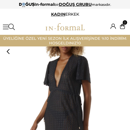
In-formal
DOĞUŞ GRUBU
bir
markasıdır.
KADIN
ERKEK
0
ÜYELİĞİNE ÖZEL YENİ SEZON İLK ALIŞVERİŞİNDE %10 İNDİRİM:
HOSGELDINIZ10