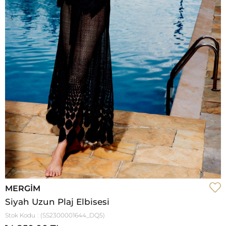
‹
›
MERGIM
Siyah Uzun Plaj Elbisesi
Stok Kodu
(SS2300001644_DQ5)