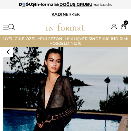
In-formal
DOĞUŞ GRUBU
bir
markasıdır.
KADIN
ERKEK
0
ÜYELİĞİNE ÖZEL YENİ SEZON İLK ALIŞVERİŞİNDE %10 İNDİRİM:
HOSGELDINIZ10