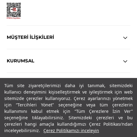
MÜŞTERİ İLİŞKİLERİ
KURUMSAL
YASAL
Tüm site ziyaretçilerimizi daha iyi tanımak, sitemizdeki
kullanıcı deneyimini kişiselleştirmek ve iyileştirmek için web
Copyright© 2025
IN-FORMAL
Tüm hakları saklıdır.
sitemizde çerezler kullanıyoruz. Çerez ayarlarınızı yönetmek
için “Tercihleri Yönet” seçeneğine veya tüm çerezlerin
kullanımını kabul etmek için “Tüm Çerezlere İzin Ver”
seçeneğine tıklayabilirsiniz. Sitemizdeki çerezleri ve bu
SOSYAL MEDYA
çerezleri hangi amaçla kullandığımızı Çerez Politikası’ndan
inceleyebilirsiniz.
Çerez Politikamızı inceleyin