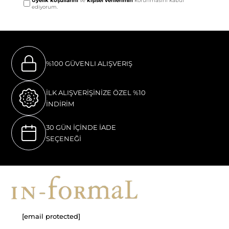
Üyelik koşullarını
ve
kişisel verilerimin
korunmasını kabul
ediyorum.
%100 GÜVENLI ALIŞVERIŞ
İLK ALIŞVERİŞİNİZE ÖZEL %10
İNDİRİM
30 GÜN İÇİNDE İADE
SEÇENEĞİ
[email protected]