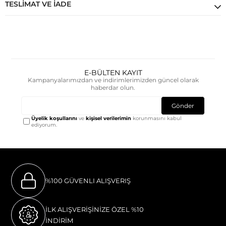
TESLIMAT VE İADE
E-BÜLTEN KAYIT
Kampanyalarımızdan ve indirimlerimizden güncel olarak
haberdar olun.
Gönder
Üyelik koşullarını
ve
kişisel verilerimin
korunmasını kabul
ediyorum.
%100 GÜVENLI ALIŞVERIŞ
İLK ALIŞVERİŞİNİZE ÖZEL %10
İNDİRİM