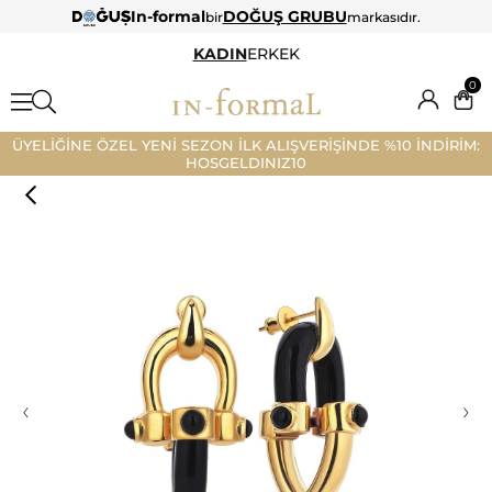
In-formal
DOĞUŞ GRUBU
bir
markasıdır.
KADIN
ERKEK
0
ÜYELİĞİNE ÖZEL YENİ SEZON İLK ALIŞVERİŞİNDE %10 İNDİRİM:
HOSGELDINIZ10
‹
›