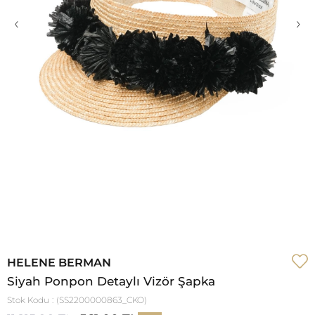
‹
›
HELENE BERMAN
Siyah Ponpon Detaylı Vizör Şapka
Stok Kodu
(SS2200000863_CKO)