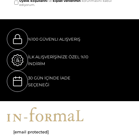
Üyelik koşullarını
ve
kişisel verilerimin
korunmasını kabul
ediyorum.
%100 GÜVENLI ALIŞVERIŞ
İLK ALIŞVERİŞİNİZE ÖZEL %10
İNDİRİM
30 GÜN İÇİNDE İADE
SEÇENEĞİ
[email protected]