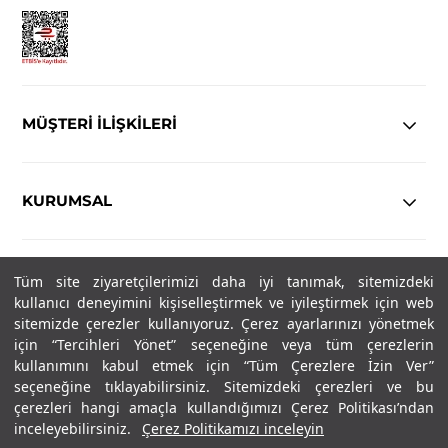
MÜŞTERİ İLİŞKİLERİ
KURUMSAL
YASAL
Tüm site ziyaretçilerimizi daha iyi tanımak, sitemizdeki
kullanıcı deneyimini kişiselleştirmek ve iyileştirmek için web
Copyright© 2025
IN-FORMAL
Tüm hakları saklıdır.
sitemizde çerezler kullanıyoruz. Çerez ayarlarınızı yönetmek
için “Tercihleri Yönet” seçeneğine veya tüm çerezlerin
kullanımını kabul etmek için “Tüm Çerezlere İzin Ver”
seçeneğine tıklayabilirsiniz. Sitemizdeki çerezleri ve bu
SOSYAL MEDYA
çerezleri hangi amaçla kullandığımızı Çerez Politikası’ndan
inceleyebilirsiniz.
Çerez Politikamızı inceleyin