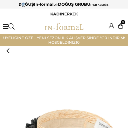
In-formal
DOĞUŞ GRUBU
bir
markasıdır.
KADIN
ERKEK
0
ÜYELİĞİNE ÖZEL YENİ SEZON İLK ALIŞVERİŞİNDE %10 İNDİRİM:
HOSGELDINIZ10