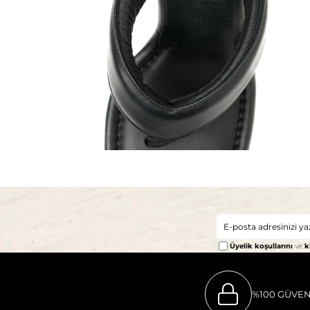
Üyelik koşullarını
ve
k
%100 GÜVEN