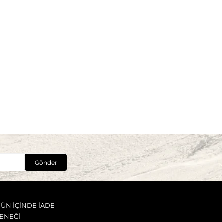
Gönder
GÜN İÇİNDE İADE
ENEĞİ