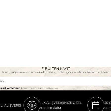
E-BÜLTEN KAYIT
Kampanyalarımızdan ve indirimlerimizden güncel olarak haberdar olun.
işisel verilerimin
korunmasını kabul ediyorum.
İLK ALIŞVERİŞİNİZE ÖZEL
30 
LI ALIŞVERIŞ
%10 İNDİRİM
SEÇ