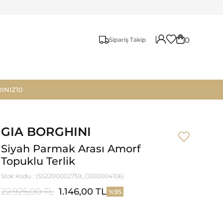
0
Sipariş Takip
INIZ10
GIA BORGHINI
Siyah Parmak Arası Amorf
Topuklu Terlik
Stok Kodu
(SS2200002759_C000004106)
22.925,00 TL
1.146,00 TL
95