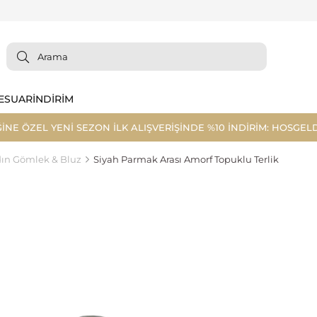
ESUAR
İNDİRİM
ĞİNE ÖZEL YENİ SEZON İLK ALIŞVERİŞİNDE %10 İNDİRİM: HOSGELD
ın Gömlek & Bluz
Siyah Parmak Arası Amorf Topuklu Terlik