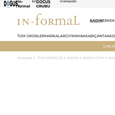
In-
bir
DOĞUŞ
markasıdır.
formal
GRUBU
KADIN
ERKEK
TÜM ÜRÜNLER
MARKALAR
GİYİM
AYAKKABI
ÇANTA
AKS
ÜYELİ
Anasayfa
TÜM ÜRÜNLER
KADIN
KADIN GİYİM
Kad