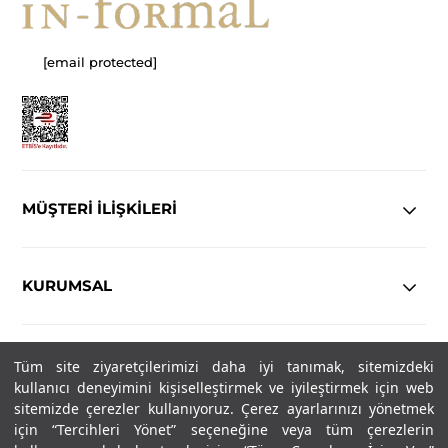
[email protected]
MÜŞTERİ İLİŞKİLERİ
KURUMSAL
YASAL
Tüm site ziyaretçilerimizi daha iyi tanımak, sitemizdeki
kullanıcı deneyimini kişiselleştirmek ve iyileştirmek için web
sitemizde çerezler kullanıyoruz. Çerez ayarlarınızı yönetmek
Copyright© 2025
IN-FORMAL
Tüm hakları saklıdır.
için “Tercihleri Yönet” seçeneğine veya tüm çerezlerin