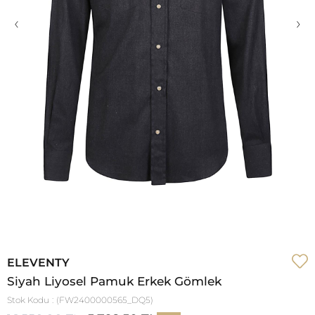
‹
›
ELEVENTY
Siyah Liyosel Pamuk Erkek Gömlek
Stok Kodu
(FW2400000565_DQ5)