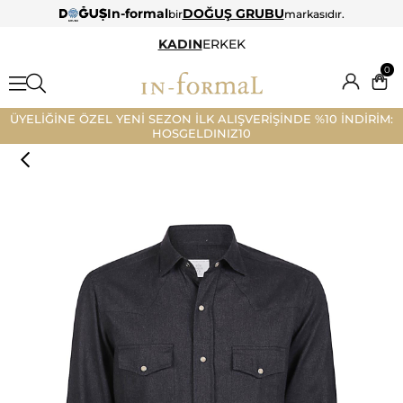
In-formal
DOĞUŞ GRUBU
bir
markasıdır.
KADIN
ERKEK
0
ÜYELİĞİNE ÖZEL YENİ SEZON İLK ALIŞVERİŞİNDE %10 İNDİRİM:
HOSGELDINIZ10