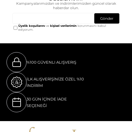
Kampanyalarımızdan ve indirimlerimizden güncel olarak
haberdar olun.
Gönder
Üyelik koşullarını
ve
kişisel verilerimin
korunmasını kabul
ediyorum.
%100 GÜVENLI ALIŞVERIŞ
İLK ALIŞVERİŞİNİZE ÖZEL %10
İNDİRİM
30 GÜN İÇİNDE İADE
SEÇENEĞİ