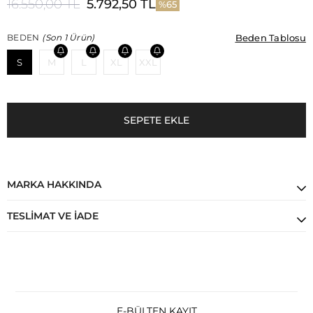
16.550,00 TL
5.792,50 TL
65
Beden Tablosu
Beden Tablosu
BEDEN
(Son 1 Ürün)
S
M
L
XL
XXL
MARKA HAKKINDA
TESLIMAT VE İADE
E-BÜLTEN KAYIT