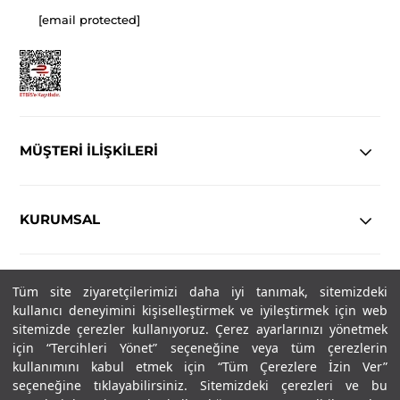
[email protected]
MÜŞTERİ İLİŞKİLERİ
KURUMSAL
YASAL
Tüm site ziyaretçilerimizi daha iyi tanımak, sitemizdeki
kullanıcı deneyimini kişiselleştirmek ve iyileştirmek için web
Copyright© 2025
IN-FORMAL
Tüm hakları saklıdır.
sitemizde çerezler kullanıyoruz. Çerez ayarlarınızı yönetmek
için “Tercihleri Yönet” seçeneğine veya tüm çerezlerin
kullanımını kabul etmek için “Tüm Çerezlere İzin Ver”
seçeneğine tıklayabilirsiniz. Sitemizdeki çerezleri ve bu
SOSYAL MEDYA