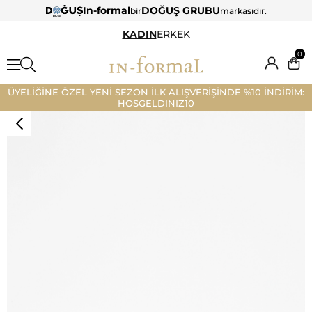
In-formal
DOĞUŞ GRUBU
bir
markasıdır.
KADIN
ERKEK
0
ÜYELİĞİNE ÖZEL YENİ SEZON İLK ALIŞVERİŞİNDE %10 İNDİRİM:
HOSGELDINIZ10