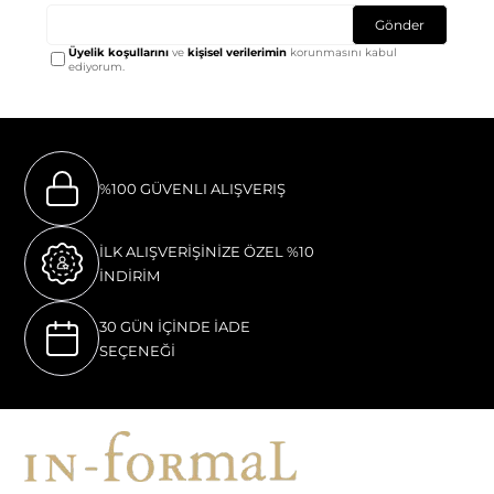
Gönder
Üyelik koşullarını
ve
kişisel verilerimin
korunmasını kabul
ediyorum.
%100 GÜVENLI ALIŞVERIŞ
İLK ALIŞVERİŞİNİZE ÖZEL %10
İNDİRİM
30 GÜN İÇİNDE İADE
SEÇENEĞİ