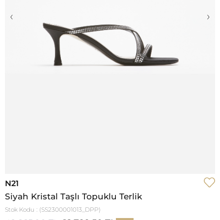
‹
›
N21
Siyah Kristal Taşlı Topuklu Terlik
Stok Kodu
(SS2300001013_DPP)