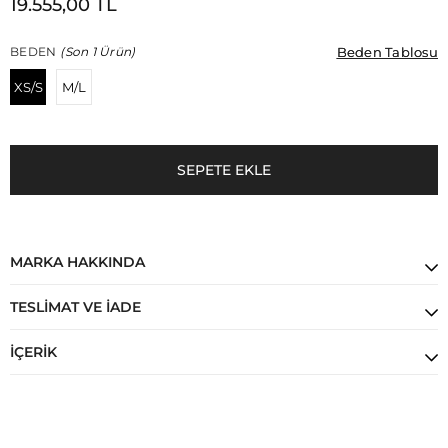
19.555,00 TL
Beden Tablosu
Beden Tablosu
BEDEN
(Son 1 Ürün)
XS/S
M/L
MARKA HAKKINDA
TESLIMAT VE İADE
İÇERIK