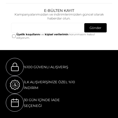
E-BÜLTEN KAYIT
Kampanyalarımızdan ve indirimlerimizden güncel olarak
haberdar olun.
Gönder
Üyelik koşullarını
ve
kişisel verilerimin
korunmasını kabul
ediyorum.
%100 GÜVENLI ALIŞVERIŞ
İLK ALIŞVERİŞİNİZE ÖZEL %10
İNDİRİM
30 GÜN İÇİNDE İADE
SEÇENEĞİ