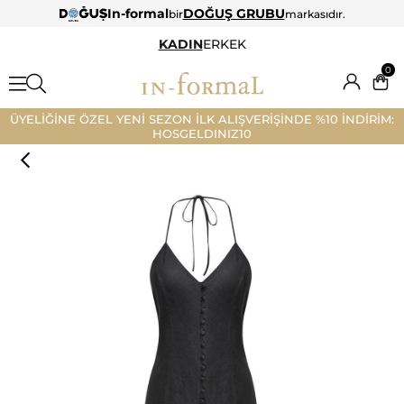
In-formal
DOĞUŞ GRUBU
bir
markasıdır.
KADIN
ERKEK
0
ÜYELİĞİNE ÖZEL YENİ SEZON İLK ALIŞVERİŞİNDE %10 İNDİRİM:
HOSGELDINIZ10