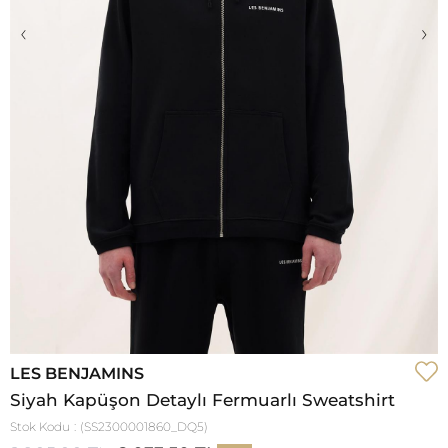
‹
›
LES BENJAMINS
Siyah Kapüşon Detaylı Fermuarlı Sweatshirt
Stok Kodu
(SS2300001860_DQ5)