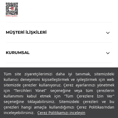
MÜŞTERİ İLİŞKİLERİ
KURUMSAL
YASAL
Tüm site ziyaretçilerimizi daha iyi tanımak, sitemizdeki
kullanıcı deneyimini kişiselleştirmek ve iyileştirmek için web
sitemizde çerezler kullanıyoruz. Çerez ayarlarınızı yönetmek
Copyright© 2025
IN-FORMAL
Tüm hakları saklıdır.
için “Tercihleri Yönet” seçeneğine veya tüm çerezlerin
kullanımını kabul etmek için “Tüm Çerezlere İzin Ver”
seçeneğine tıklayabilirsiniz. Sitemizdeki çerezleri ve bu
SOSYAL MEDYA
çerezleri hangi amaçla kullandığımızı Çerez Politikası’ndan
inceleyebilirsiniz.
Çerez Politikamızı inceleyin