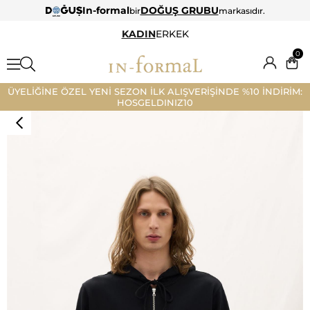
In-formal
DOĞUŞ GRUBU
bir
markasıdır.
KADIN
ERKEK
0
ÜYELİĞİNE ÖZEL YENİ SEZON İLK ALIŞVERİŞİNDE %10 İNDİRİM:
HOSGELDINIZ10