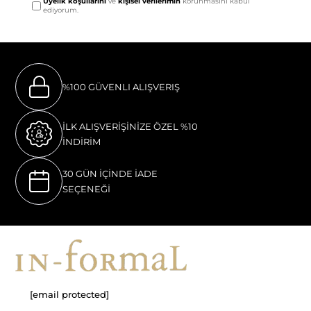
Üyelik koşullarını
ve
kişisel verilerimin
korunmasını kabul
ediyorum.
%100 GÜVENLI ALIŞVERIŞ
İLK ALIŞVERİŞİNİZE ÖZEL %10
İNDİRİM
30 GÜN İÇİNDE İADE
SEÇENEĞİ
[email protected]