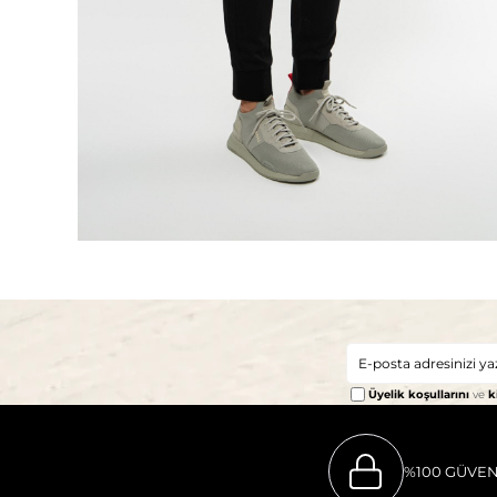
Üyelik koşullarını
ve
k
%100 GÜVEN