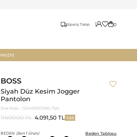
0
Sipariş Takip
INIZ10
BOSS
Siyah Düz Kesim Jogger
Pantolon
Stok Kodu
(SS2400001569_75K)
11.690,00 TL
4.091,50 TL
65
Beden Tablosu
Beden Tablosu
BEDEN
(Son 1 Ürün)