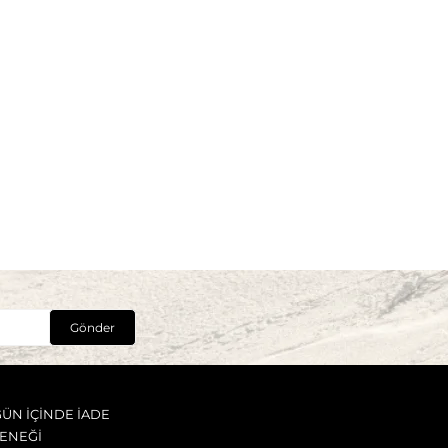
Gönder
GÜN İÇİNDE İADE
ENEĞİ