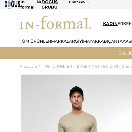
In-
bir
DOĞUŞ
markasıdır.
formal
GRUBU
KADIN
ERKEK
TÜM ÜRÜNLER
MARKALAR
GİYİM
AYAKKABI
ÇANTA
AKS
ÜYELİ
Anasayfa
TÜM ÜRÜNLER
ERKEK
ERKEK GİYİM
Erk