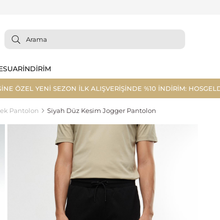
ESUAR
İNDİRİM
ĞİNE ÖZEL YENİ SEZON İLK ALIŞVERİŞİNDE %10 İNDİRİM: HOSGELD
ek Pantolon
Siyah Düz Kesim Jogger Pantolon