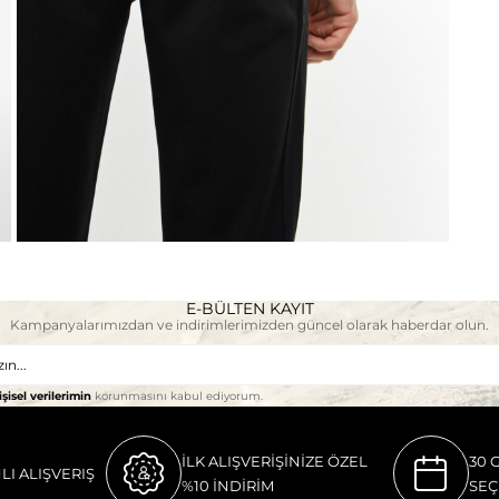
E-BÜLTEN KAYIT
Kampanyalarımızdan ve indirimlerimizden güncel olarak haberdar olun.
işisel verilerimin
korunmasını kabul ediyorum.
İLK ALIŞVERİŞİNİZE ÖZEL
30 
LI ALIŞVERIŞ
%10 İNDİRİM
SEÇ