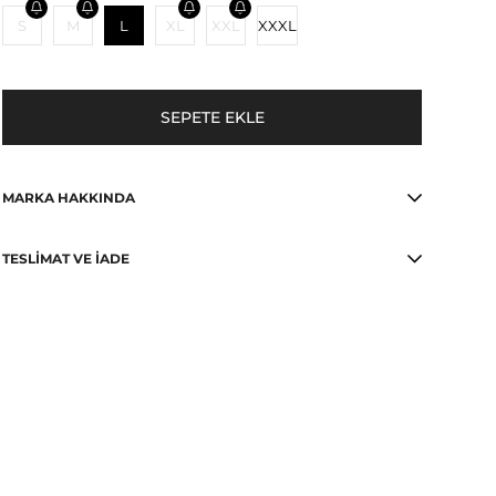
S
M
L
XL
XXL
XXXL
MARKA HAKKINDA
TESLIMAT VE İADE