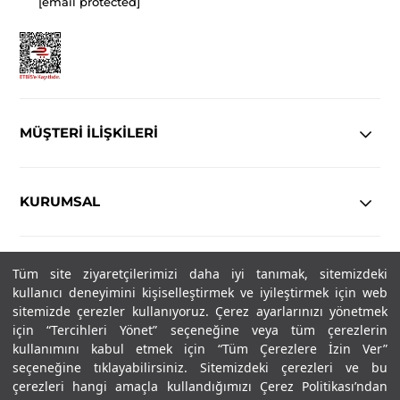
[email protected]
MÜŞTERİ İLİŞKİLERİ
KURUMSAL
YASAL
Tüm site ziyaretçilerimizi daha iyi tanımak, sitemizdeki
kullanıcı deneyimini kişiselleştirmek ve iyileştirmek için web
Copyright© 2025
IN-FORMAL
Tüm hakları saklıdır.
sitemizde çerezler kullanıyoruz. Çerez ayarlarınızı yönetmek
için “Tercihleri Yönet” seçeneğine veya tüm çerezlerin
kullanımını kabul etmek için “Tüm Çerezlere İzin Ver”
seçeneğine tıklayabilirsiniz. Sitemizdeki çerezleri ve bu
SOSYAL MEDYA
çerezleri hangi amaçla kullandığımızı Çerez Politikası’ndan