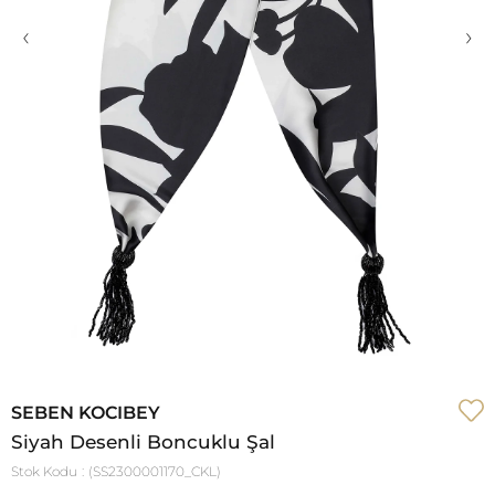
‹
›
SEBEN KOCIBEY
Siyah Desenli Boncuklu Şal
Stok Kodu
(SS2300001170_CKL)