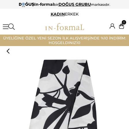
In-formal
DOĞUŞ GRUBU
bir
markasıdır.
KADIN
ERKEK
0
ÜYELİĞİNE ÖZEL YENİ SEZON İLK ALIŞVERİŞİNDE %10 İNDİRİM:
HOSGELDINIZ10