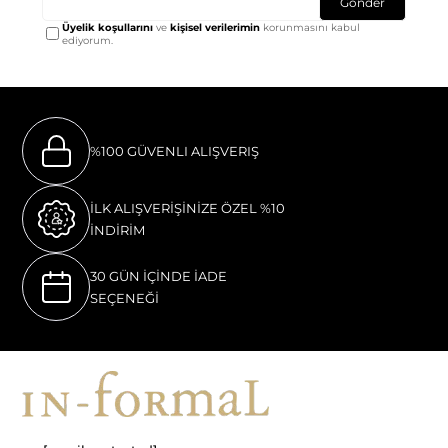
Gönder
Üyelik koşullarını
ve
kişisel verilerimin
korunmasını kabul
ediyorum.
%100 GÜVENLI ALIŞVERIŞ
İLK ALIŞVERİŞİNİZE ÖZEL %10
İNDİRİM
30 GÜN İÇİNDE İADE
SEÇENEĞİ