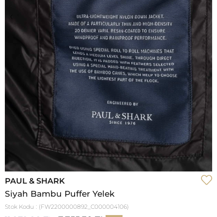
‹
›
PAUL & SHARK
Siyah Bambu Puffer Yelek
Stok Kodu
(FW2200000892_C000004106)