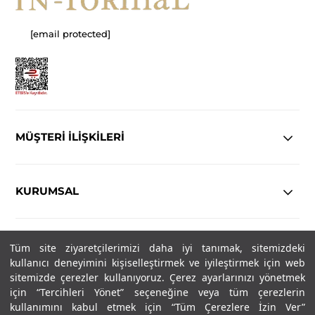
[email protected]
MÜŞTERİ İLİŞKİLERİ
KURUMSAL
YASAL
Tüm site ziyaretçilerimizi daha iyi tanımak, sitemizdeki
kullanıcı deneyimini kişiselleştirmek ve iyileştirmek için web
Copyright© 2025
IN-FORMAL
Tüm hakları saklıdır.
sitemizde çerezler kullanıyoruz. Çerez ayarlarınızı yönetmek
için “Tercihleri Yönet” seçeneğine veya tüm çerezlerin
kullanımını kabul etmek için “Tüm Çerezlere İzin Ver”