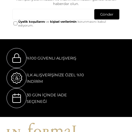
haberdar olun.
Gönder
Üyelik koşullarını
ve
kişisel verilerimin
korunmasını kabul
ediyorum.
%100 GÜVENLI ALIŞVERIŞ
İLK ALIŞVERİŞİNİZE ÖZEL %10
İNDİRİM
30 GÜN İÇİNDE İADE
SEÇENEĞİ