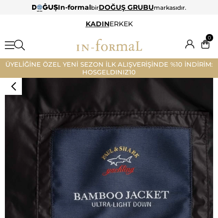
In-formal
DOĞUŞ GRUBU
bir
markasıdır.
KADIN
ERKEK
0
ÜYELİĞİNE ÖZEL YENİ SEZON İLK ALIŞVERİŞİNDE %10 İNDİRİM:
HOSGELDINIZ10