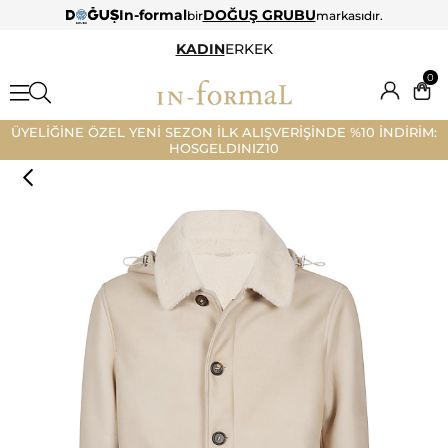
In-formal
DOĞUŞ GRUBU
bir
markasıdır.
KADIN
ERKEK
0
ÜYELİĞİNE ÖZEL YENİ SEZON İLK ALIŞVERİŞİNDE %10 İNDİRİM:
HOSGELDINIZ10