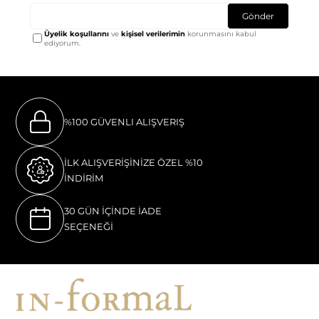
Gönder
Üyelik koşullarını
ve
kişisel verilerimin
korunmasını kabul
ediyorum.
%100 GÜVENLI ALIŞVERIŞ
İLK ALIŞVERİŞİNİZE ÖZEL %10
İNDİRİM
30 GÜN İÇİNDE İADE
SEÇENEĞİ