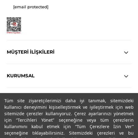
[email protected]
MÜŞTERİ İLİŞKİLERİ
KURUMSAL
YASAL
Tüm site ziyaretçilerimizi daha iyi tanımak, sitemizdeki
kullanıcı deneyimini kişiselleştirmek ve iyileştirmek için web
Copyright© 2025
IN-FORMAL
Tüm hakları saklıdır.
sitemizde çerezler kullanıyoruz. Çerez ayarlarınızı yönetmek
için “Tercihleri Yönet” seçeneğine veya tüm çerezlerin
kullanımını kabul etmek için “Tüm Çerezlere İzin Ver”
seçeneğine tıklayabilirsiniz. Sitemizdeki çerezleri ve bu
SOSYAL MEDYA