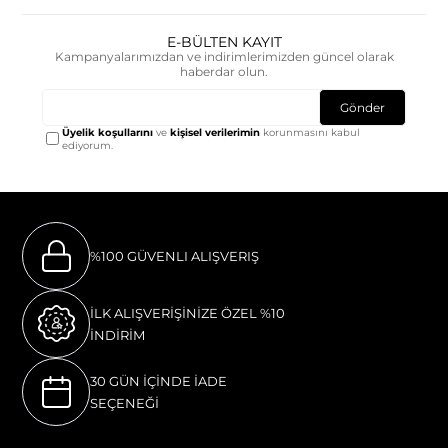
E-BÜLTEN KAYIT
Kampanyalarımızdan ve indirimlerimizden güncel olarak
haberdar olun.
Gönder
Üyelik koşullarını
ve
kişisel verilerimin
korunmasını kabul
ediyorum.
%100 GÜVENLI ALIŞVERIŞ
İLK ALIŞVERİŞİNİZE ÖZEL %10
İNDİRİM
30 GÜN İÇİNDE İADE
SEÇENEĞİ