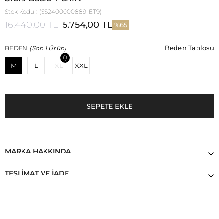
Stok Kodu
(SS2400000889_ET9)
16.440,00 TL
5.754,00 TL
65
Beden Tablosu
Beden Tablosu
BEDEN
(Son 1 Ürün)
M
L
XL
XXL
MARKA HAKKINDA
TESLIMAT VE İADE