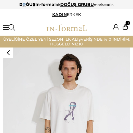
In-formal
DOĞUŞ GRUBU
bir
markasıdır.
KADIN
ERKEK
0
ÜYELİĞİNE ÖZEL YENİ SEZON İLK ALIŞVERİŞİNDE %10 İNDİRİM:
HOSGELDINIZ10