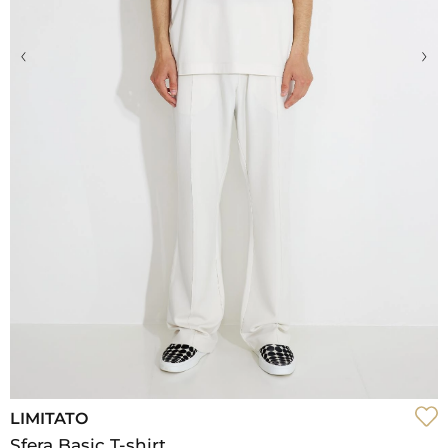
‹
›
LIMITATO
Sfera Basic T-shirt