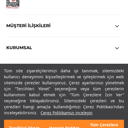
MÜŞTERİ İLİŞKİLERİ
KURUMSAL
YASAL
Tüm site ziyaretçilerimizi daha iyi tanımak, sitemizdeki
kullanıcı deneyimini kişiselleştirmek ve iyileştirmek için web
Copyright© 2025
IN-FORMAL
Tüm hakları saklıdır.
sitemizde çerezler kullanıyoruz. Çerez ayarlarınızı yönetmek
için “Tercihleri Yönet” seçeneğine veya tüm çerezlerin
kullanımını kabul etmek için “Tüm Çerezlere İzin Ver”
seçeneğine tıklayabilirsiniz. Sitemizdeki çerezleri ve bu
SOSYAL MEDYA
çerezleri hangi amaçla kullandığımızı Çerez Politikası’ndan
inceleyebilirsiniz.
Çerez Politikamızı inceleyin
Tüm Çerezlere
Tercihleri Yönet
Hepsini Reddet