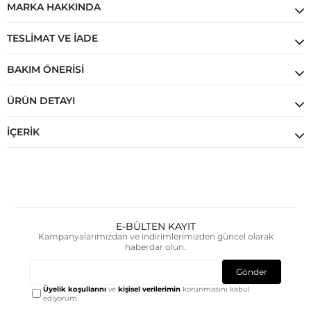
MARKA HAKKINDA
TESLIMAT VE İADE
BAKIM ÖNERISI
ÜRÜN DETAYI
İÇERIK
E-BÜLTEN KAYIT
Kampanyalarımızdan ve indirimlerimizden güncel olarak
haberdar olun.
Gönder
Üyelik koşullarını
ve
kişisel verilerimin
korunmasını kabul
ediyorum.