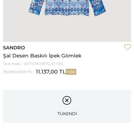
SANDRO
Şal Desen Baskılı İpek Gömlek
Stok Kodu
(SFPCM00876_47-SN)
15.910,00 TL
11.137,00 TL
30
TÜKENDİ