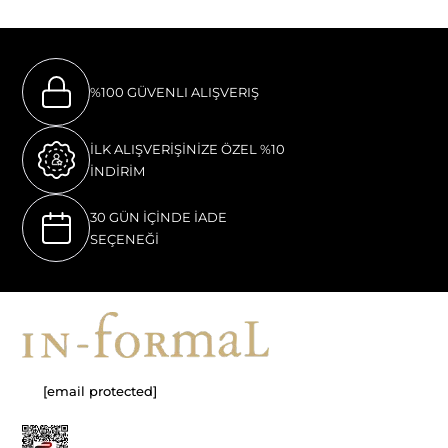
%100 GÜVENLI ALIŞVERIŞ
İLK ALIŞVERİŞİNİZE ÖZEL %10
İNDİRİM
30 GÜN İÇİNDE İADE
SEÇENEĞİ
[email protected]