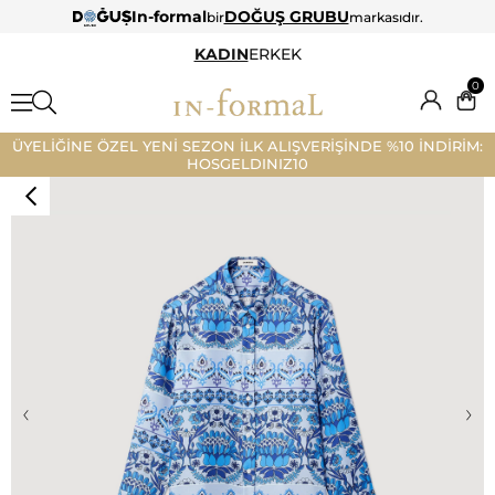
In-formal
DOĞUŞ GRUBU
bir
markasıdır.
KADIN
ERKEK
0
ÜYELİĞİNE ÖZEL YENİ SEZON İLK ALIŞVERİŞİNDE %10 İNDİRİM:
HOSGELDINIZ10
‹
›