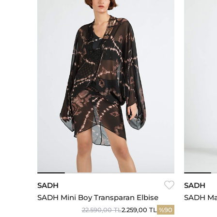
SM
SADH
SADH
SADH Mini Boy Transparan Elbise
SADH Mak
22.590,00 TL
2.259,00 TL
%90