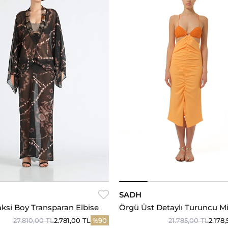
SM
S
M
SADH
si Boy Transparan Elbise
Örgü Üst Detaylı Turuncu Mi
27.810,00 TL
2.781,00 TL
%90
21.785,00 TL
2.178