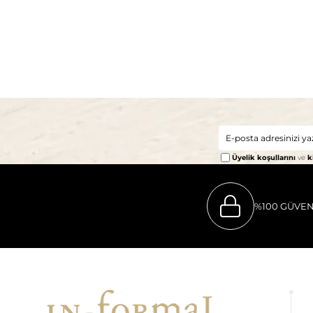
Üyelik koşullarını
ve
k
%100 GÜVEN