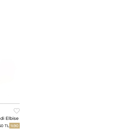
di Elbise
,50 TL
%90