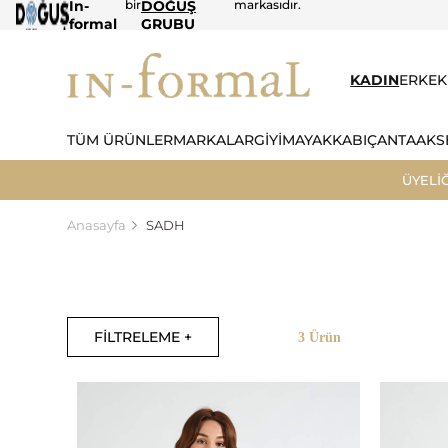
In-
bir
DOĞUŞ
markasıdır.
formal
GRUBU
KADIN
ERKEK
TÜM ÜRÜNLER
MARKALAR
GİYİM
AYAKKABI
ÇANTA
AKS
ÜYELİ
Anasayfa
SADH
FİLTRELEME +
3 Ürün