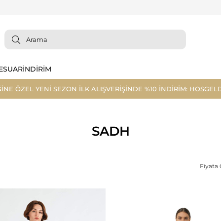
ESUAR
İNDİRİM
ĞİNE ÖZEL YENİ SEZON İLK ALIŞVERİŞİNDE %10 İNDİRİM: HOSGELD
SADH
Fiyata 