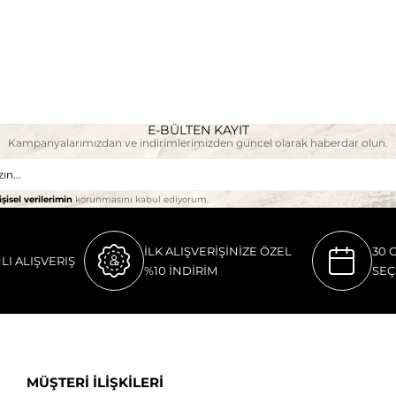
E-BÜLTEN KAYIT
Kampanyalarımızdan ve indirimlerimizden güncel olarak haberdar olun.
işisel verilerimin
korunmasını kabul ediyorum.
İLK ALIŞVERİŞİNİZE ÖZEL
30 
LI ALIŞVERIŞ
%10 İNDİRİM
SEÇ
MÜŞTERİ İLİŞKİLERİ