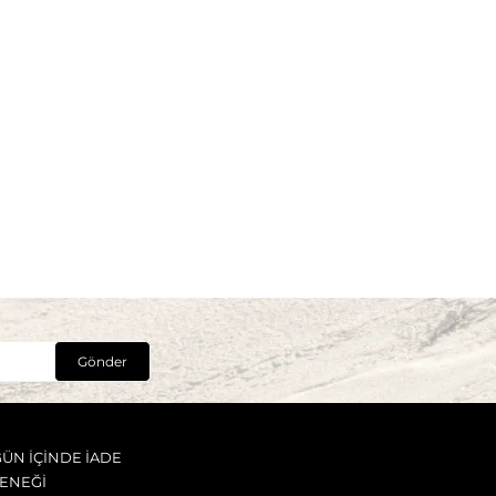
Gönder
GÜN İÇİNDE İADE
ENEĞİ