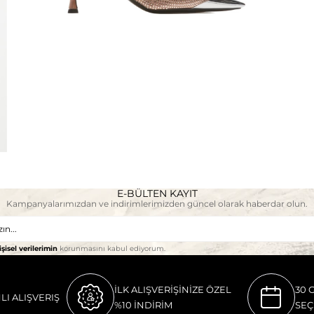
E-BÜLTEN KAYIT
Kampanyalarımızdan ve indirimlerimizden güncel olarak haberdar olun.
işisel verilerimin
korunmasını kabul ediyorum.
İLK ALIŞVERİŞİNİZE ÖZEL
30 
LI ALIŞVERIŞ
%10 İNDİRİM
SEÇ