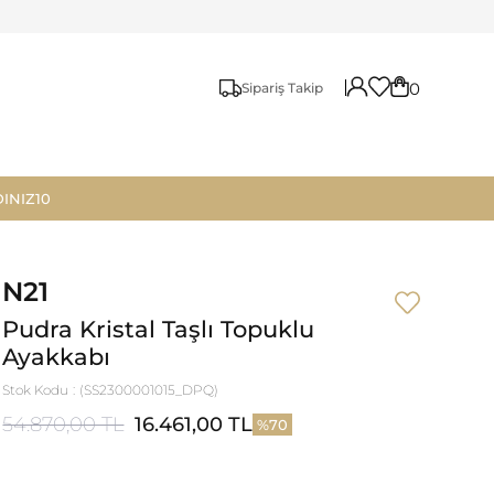
0
Sipariş Takip
INIZ10
N21
Pudra Kristal Taşlı Topuklu
Ayakkabı
Stok Kodu
(SS2300001015_DPQ)
54.870,00 TL
16.461,00 TL
70