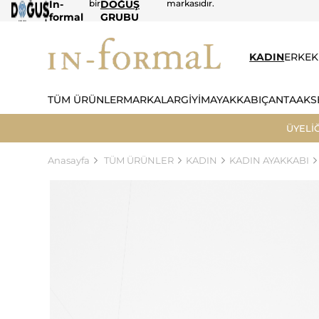
In-
bir
DOĞUŞ
markasıdır.
formal
GRUBU
KADIN
ERKEK
TÜM ÜRÜNLER
MARKALAR
GİYİM
AYAKKABI
ÇANTA
AKS
ÜYELİ
Anasayfa
TÜM ÜRÜNLER
KADIN
KADIN AYAKKABI