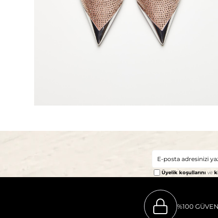
Üyelik koşullarını
ve
k
%100 GÜVEN