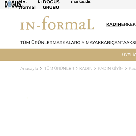
In-
bir
DOĞUŞ
markasıdır.
formal
GRUBU
KADIN
ERKEK
TÜM ÜRÜNLER
MARKALAR
GİYİM
AYAKKABI
ÇANTA
AKS
ÜYELİ
Anasayfa
TÜM ÜRÜNLER
KADIN
KADIN GİYİM
Kad