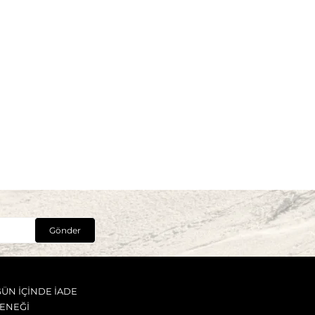
Gönder
GÜN İÇİNDE İADE
ENEĞİ