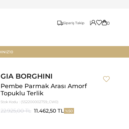
0
Sipariş Takip
INIZ10
GIA BORGHINI
Pembe Parmak Arası Amorf
Topuklu Terlik
Stok Kodu
(SS2200002759_CW0)
22.925,00 TL
11.462,50 TL
50