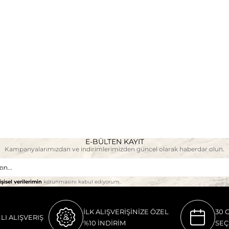
E-BÜLTEN KAYIT
Kampanyalarımızdan ve indirimlerimizden güncel olarak haberdar olun.
işisel verilerimin
korunmasını kabul ediyorum.
İLK ALIŞVERİŞİNİZE ÖZEL
30 
LI ALIŞVERIŞ
%10 İNDİRİM
SEÇ