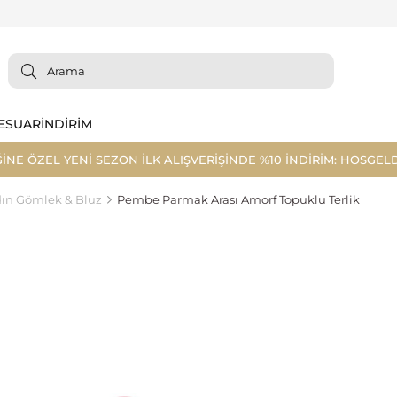
ESUAR
İNDİRİM
ĞİNE ÖZEL YENİ SEZON İLK ALIŞVERİŞİNDE %10 İNDİRİM: HOSGELD
ın Gömlek & Bluz
Pembe Parmak Arası Amorf Topuklu Terlik