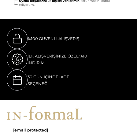
Üyelik koşullarını
ve
kişisel verilerimin
korunmasını kabul
ediyorum.
%100 GÜVENLI ALIŞVERIŞ
İLK ALIŞVERİŞİNİZE ÖZEL %10
İNDİRİM
30 GÜN İÇİNDE İADE
SEÇENEĞİ
[email protected]