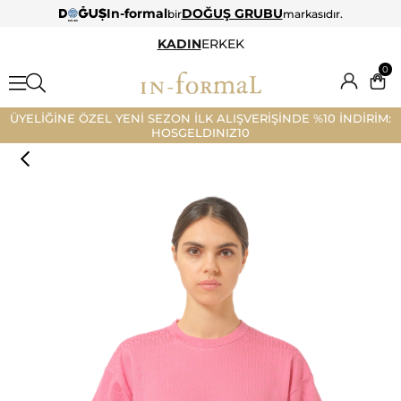
In-formal
DOĞUŞ GRUBU
bir
markasıdır.
KADIN
ERKEK
0
ÜYELİĞİNE ÖZEL YENİ SEZON İLK ALIŞVERİŞİNDE %10 İNDİRİM:
HOSGELDINIZ10