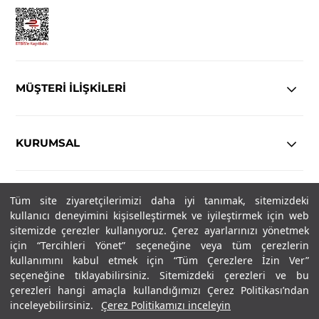
MÜŞTERİ İLİŞKİLERİ
KURUMSAL
YASAL
Tüm site ziyaretçilerimizi daha iyi tanımak, sitemizdeki
kullanıcı deneyimini kişiselleştirmek ve iyileştirmek için web
Copyright© 2025
IN-FORMAL
Tüm hakları saklıdır.
sitemizde çerezler kullanıyoruz. Çerez ayarlarınızı yönetmek
için “Tercihleri Yönet” seçeneğine veya tüm çerezlerin
kullanımını kabul etmek için “Tüm Çerezlere İzin Ver”
seçeneğine tıklayabilirsiniz. Sitemizdeki çerezleri ve bu
SOSYAL MEDYA
çerezleri hangi amaçla kullandığımızı Çerez Politikası’ndan
inceleyebilirsiniz.
Çerez Politikamızı inceleyin