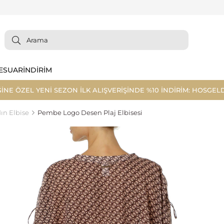
ESUAR
İNDİRİM
ĞİNE ÖZEL YENİ SEZON İLK ALIŞVERİŞİNDE %10 İNDİRİM: HOSGELD
ın Elbise
Pembe Logo Desen Plaj Elbisesi