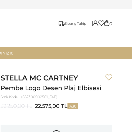
0
Sipariş Takip
INIZ10
STELLA MC CARTNEY
Pembe Logo Desen Plaj Elbisesi
Stok Kodu
(SS2300002501_E4E)
32.250,00 TL
22.575,00 TL
30