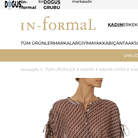
In-
bir
DOĞUŞ
markasıdır.
formal
GRUBU
KADIN
ERKEK
TÜM ÜRÜNLER
MARKALAR
GİYİM
AYAKKABI
ÇANTA
AKS
ÜYELİ
Anasayfa
TÜM ÜRÜNLER
KADIN
KADIN GİYİM
Kad