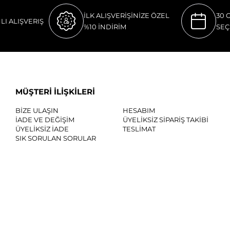
İLK ALIŞVERİŞİNİZE ÖZEL
30 
LI ALIŞVERIŞ
%10 İNDİRİM
SEÇ
MÜŞTERİ İLİŞKİLERİ
BİZE ULAŞIN
HESABIM
İADE VE DEĞİŞİM
ÜYELİKSİZ SİPARİŞ TAKİBİ
ÜYELİKSİZ İADE
TESLİMAT
SIK SORULAN SORULAR