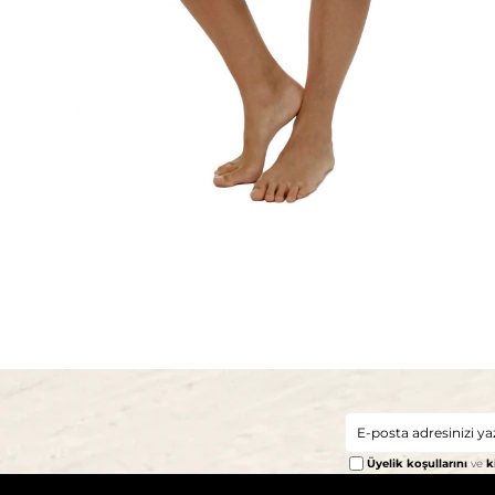
Üyelik koşullarını
ve
k