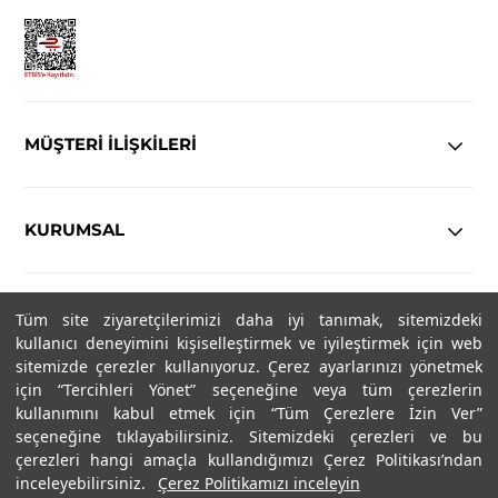
MÜŞTERİ İLİŞKİLERİ
KURUMSAL
YASAL
Tüm site ziyaretçilerimizi daha iyi tanımak, sitemizdeki
kullanıcı deneyimini kişiselleştirmek ve iyileştirmek için web
sitemizde çerezler kullanıyoruz. Çerez ayarlarınızı yönetmek
Copyright© 2025
IN-FORMAL
Tüm hakları saklıdır.
için “Tercihleri Yönet” seçeneğine veya tüm çerezlerin
kullanımını kabul etmek için “Tüm Çerezlere İzin Ver”
seçeneğine tıklayabilirsiniz. Sitemizdeki çerezleri ve bu
SOSYAL MEDYA
çerezleri hangi amaçla kullandığımızı Çerez Politikası’ndan
inceleyebilirsiniz.
Çerez Politikamızı inceleyin