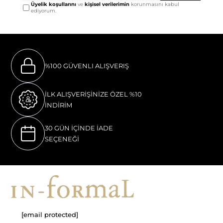
Üyelik koşullarını
ve
kişisel verilerimin
korunmasını kabul
ediyorum.
%100 GÜVENLI ALIŞVERIŞ
İLK ALIŞVERİŞİNİZE ÖZEL %10
İNDİRİM
30 GÜN İÇİNDE İADE
SEÇENEĞİ
[email protected]