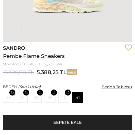
SANDRO
Pembe Flame Sneakers
Stok Kodu
(SFACH01113_602-SN)
15.395,00 TL
5.388,25 TL
65
Beden Tablosu
Beden Tablosu
BEDEN
(Son 1 Ürün)
36
37
38
39
40
41