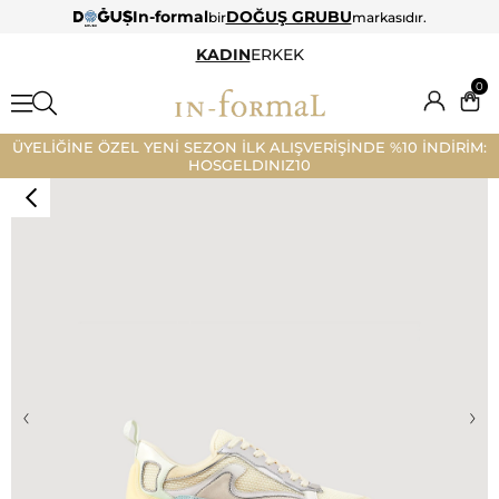
In-formal
DOĞUŞ GRUBU
bir
markasıdır.
KADIN
ERKEK
0
ÜYELİĞİNE ÖZEL YENİ SEZON İLK ALIŞVERİŞİNDE %10 İNDİRİM:
HOSGELDINIZ10
‹
›