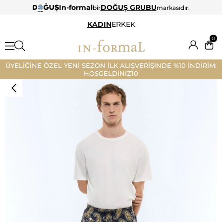
In-formal
DOĞUŞ GRUBU
bir
markasıdır.
KADIN
ERKEK
0
ÜYELİĞİNE ÖZEL YENİ SEZON İLK ALIŞVERİŞİNDE %10 İNDİRİM:
HOSGELDINIZ10