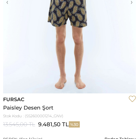
‹
›
FURSAC
Paisley Desen Şort
Stok Kodu
(SS2600001214_GNV)
13.545,00 TL
9.481,50 TL
30