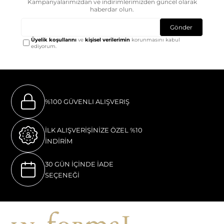
Kampanyalarımızdan ve indirimlerimizden güncel olarak
haberdar olun.
Gönder
Üyelik koşullarını
ve
kişisel verilerimin
korunmasını kabul
ediyorum.
%100 GÜVENLI ALIŞVERIŞ
İLK ALIŞVERİŞİNİZE ÖZEL %10
İNDİRİM
30 GÜN İÇİNDE İADE
SEÇENEĞİ