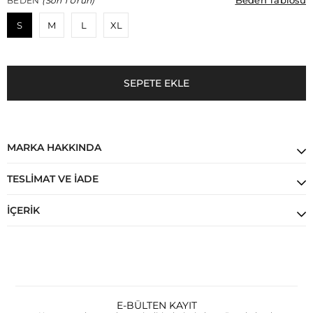
Beden Tablosu
Beden Tablosu
BEDEN
(Son 1 Ürün)
S
M
L
XL
MARKA HAKKINDA
TESLIMAT VE İADE
İÇERIK
E-BÜLTEN KAYIT