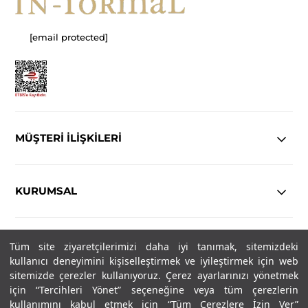
[email protected]
MÜŞTERİ İLİŞKİLERİ
KURUMSAL
YASAL
Tüm site ziyaretçilerimizi daha iyi tanımak, sitemizdeki
kullanıcı deneyimini kişiselleştirmek ve iyileştirmek için web
Copyright© 2025
IN-FORMAL
Tüm hakları saklıdır.
sitemizde çerezler kullanıyoruz. Çerez ayarlarınızı yönetmek
için “Tercihleri Yönet” seçeneğine veya tüm çerezlerin
kullanımını kabul etmek için “Tüm Çerezlere İzin Ver”