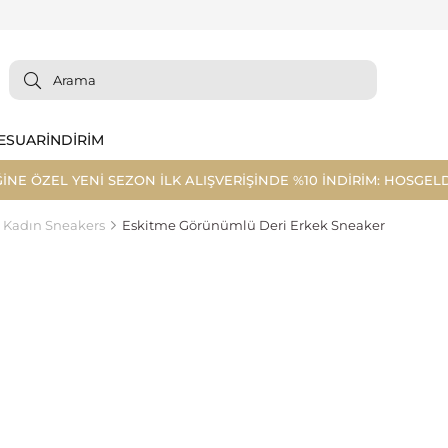
ESUAR
İNDİRİM
ĞİNE ÖZEL YENİ SEZON İLK ALIŞVERİŞİNDE %10 İNDİRİM: HOSGELD
Kadın Sneakers
Eskitme Görünümlü Deri Erkek Sneaker