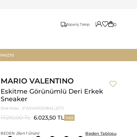
0
Sipariş Takip
INIZ10
MARIO VALENTINO
Eskitme Görünümlü Deri Erkek
Sneaker
Stok Kodu
(FW2400000843_2D7)
17.210,00 TL
6.023,50 TL
65
Beden Tablosu
Beden Tablosu
BEDEN
(Son 1 Ürün)