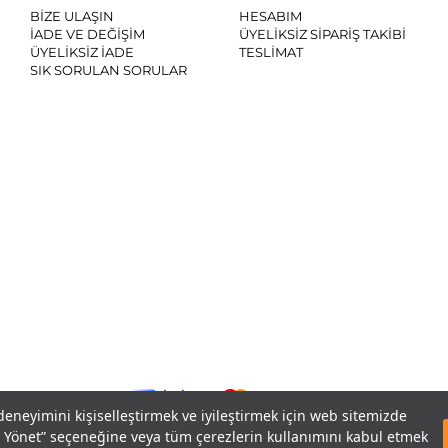
BİZE ULAŞIN
HESABIM
İADE VE DEĞİŞİM
ÜYELİKSİZ SİPARİŞ TAKİBİ
ÜYELİKSİZ İADE
TESLİMAT
SIK SORULAN SORULAR
SO
 deneyimini kişiselleştirmek ve iyileştirmek için web sitemizde
eri Yönet” seçeneğine veya tüm çerezlerin kullanımını kabul etmek