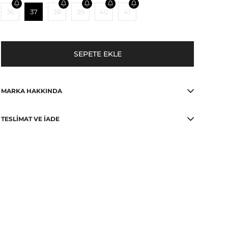
36
37
38
39
40
41
MARKA HAKKINDA
TESLIMAT VE İADE