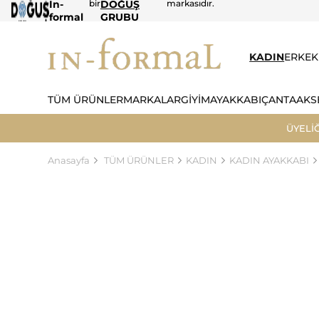
In-
bir
DOĞUŞ
markasıdır.
formal
GRUBU
KADIN
ERKEK
TÜM ÜRÜNLER
MARKALAR
GİYİM
AYAKKABI
ÇANTA
AKS
ÜYELİ
Anasayfa
TÜM ÜRÜNLER
KADIN
KADIN AYAKKABI