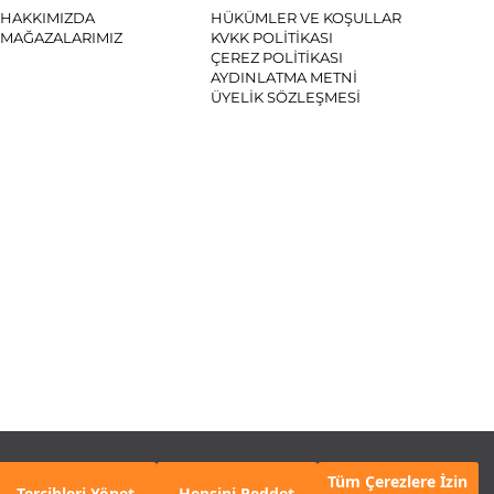
HAKKIMIZDA
HÜKÜMLER VE KOŞULLAR
MAĞAZALARIMIZ
KVKK POLİTİKASI
ÇEREZ POLİTİKASI
AYDINLATMA METNİ
ÜYELİK SÖZLEŞMESİ
SYAL MEDYA
Tüm Çerezlere İzin
Tercihleri Yönet
Hepsini Reddet