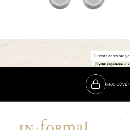
Üyelik koşullarını
ve
k
%100 GÜVEN