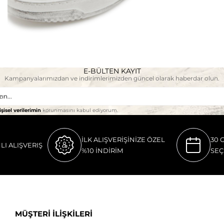
E-BÜLTEN KAYIT
Kampanyalarımızdan ve indirimlerimizden güncel olarak haberdar olun.
işisel verilerimin
korunmasını kabul ediyorum.
İLK ALIŞVERİŞİNİZE ÖZEL
30 
LI ALIŞVERIŞ
%10 İNDİRİM
SEÇ
MÜŞTERİ İLİŞKİLERİ