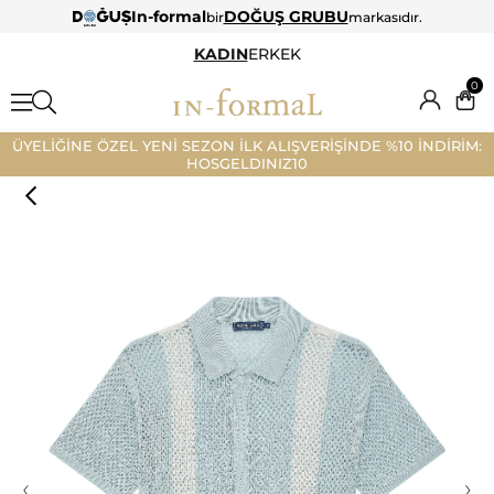
In-formal
DOĞUŞ GRUBU
bir
markasıdır.
KADIN
ERKEK
0
ÜYELİĞİNE ÖZEL YENİ SEZON İLK ALIŞVERİŞİNDE %10 İNDİRİM:
HOSGELDINIZ10
‹
›