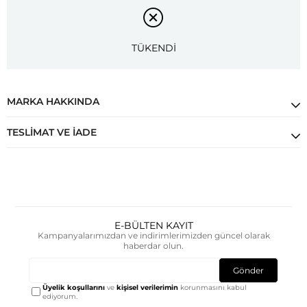
TÜKENDİ
MARKA HAKKINDA
TESLIMAT VE İADE
E-BÜLTEN KAYIT
Kampanyalarımızdan ve indirimlerimizden güncel olarak
haberdar olun.
Gönder
Üyelik koşullarını
ve
kişisel verilerimin
korunmasını kabul
ediyorum.