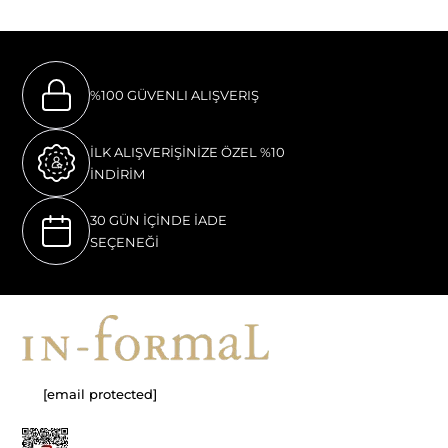
%100 GÜVENLI ALIŞVERIŞ
İLK ALIŞVERİŞİNİZE ÖZEL %10
İNDİRİM
30 GÜN İÇİNDE İADE
SEÇENEĞİ
[email protected]