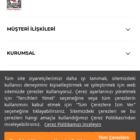
MÜŞTERİ İLİŞKİLERİ
KURUMSAL
YASAL
Tüm site ziyaretçilerimizi daha iyi tanımak, sitemizdeki
kullanıcı deneyimini kişiselleştirmek ve iyileştirmek için web
Copyright© 2025
IN-FORMAL
Tüm hakları saklıdır.
sitemizde çerezler kullanıyoruz. Çerez ayarlarınızı yönetmek
için “Tercihleri Yönet” seçeneğine veya tüm çerezlerin
kullanımını kabul etmek için “Tüm Çerezlere İzin Ver”
seçeneğine tıklayabilirsiniz. Sitemizdeki çerezleri ve bu
SOSYAL MEDYA
çerezleri hangi amaçla kullandığımızı Çerez Politikası’ndan
inceleyebilirsiniz.
Çerez Politikamızı inceleyin
Tüm Çerezlere