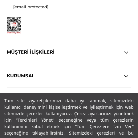
[email protected]
MÜŞTERİ İLİŞKİLERİ
KURUMSAL
YASAL
Tüm site ziyaretçilerimizi daha iyi tanımak, sitemizdeki
kullanıcı deneyimini kişiselleştirmek ve iyileştirmek için web
Copyright© 2025
IN-FORMAL
Tüm hakları saklıdır.
sitemizde çerezler kullanıyoruz. Çerez ayarlarınızı yönetmek
için “Tercihleri Yönet” seçeneğine veya tüm çerezlerin
kullanımını kabul etmek için “Tüm Çerezlere İzin Ver”
seçeneğine tıklayabilirsiniz. Sitemizdeki çerezleri ve bu
SOSYAL MEDYA