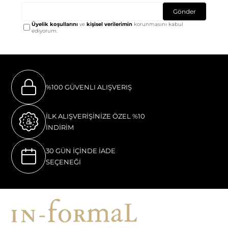
Gönder
Üyelik koşullarını
ve
kişisel verilerimin
korunmasını kabul
ediyorum.
%100 GÜVENLI ALIŞVERIŞ
İLK ALIŞVERİŞİNİZE ÖZEL %10
İNDİRİM
30 GÜN İÇİNDE İADE
SEÇENEĞİ