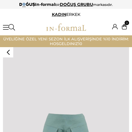
In-formal
DOĞUŞ GRUBU
bir
markasıdır.
KADIN
ERKEK
0
ÜYELİĞİNE ÖZEL YENİ SEZON İLK ALIŞVERİŞİNDE %10 İNDİRİM:
HOSGELDINIZ10