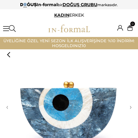
In-formal
DOĞUŞ GRUBU
bir
markasıdır.
KADIN
ERKEK
0
ÜYELİĞİNE ÖZEL YENİ SEZON İLK ALIŞVERİŞİNDE %10 İNDİRİM:
HOSGELDINIZ10
‹
›