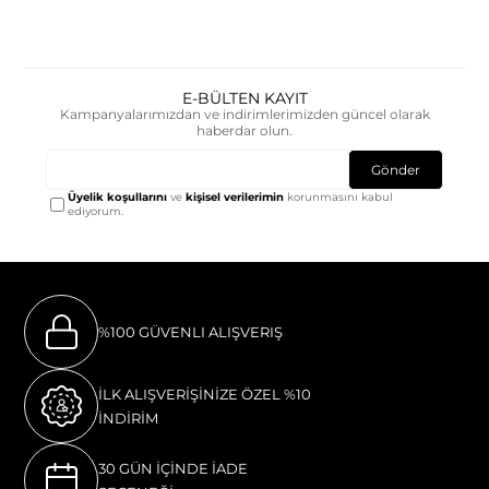
E-BÜLTEN KAYIT
Kampanyalarımızdan ve indirimlerimizden güncel olarak
haberdar olun.
Gönder
Üyelik koşullarını
ve
kişisel verilerimin
korunmasını kabul
ediyorum.
%100 GÜVENLI ALIŞVERIŞ
İLK ALIŞVERİŞİNİZE ÖZEL %10
İNDİRİM
30 GÜN İÇİNDE İADE