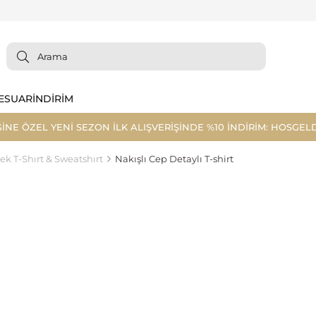
ESUAR
İNDİRİM
ĞİNE ÖZEL YENİ SEZON İLK ALIŞVERİŞİNDE %10 İNDİRİM: HOSGELD
ek T-Shırt & Sweatshırt
Nakışlı Cep Detaylı T-shirt