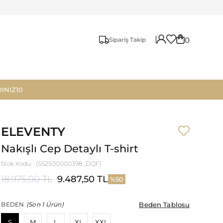
0
Sipariş Takip
INIZ10
ELEVENTY
Nakışlı Cep Detaylı T-shirt
Stok Kodu
(SS2500000398_DQF)
18.975,00 TL
9.487,50 TL
50
Beden Tablosu
Beden Tablosu
BEDEN
(Son 1 Ürün)
S
M
L
XL
XXL