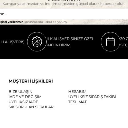
Kampanyalarımızdan ve indirimlerimizden güncel olarak haberdar olun.
işisel verilerimin
korunmasını kabul ediyorum.
İLK ALIŞVERİŞİNİZE ÖZEL
30 
LI ALIŞVERIŞ
%10 İNDİRİM
SEÇ
MÜŞTERİ İLİŞKİLERİ
BİZE ULAŞIN
HESABIM
İADE VE DEĞİŞİM
ÜYELİKSİZ SİPARİŞ TAKİBİ
ÜYELİKSİZ İADE
TESLİMAT
SIK SORULAN SORULAR