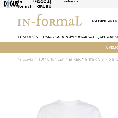
In-
bir
DOĞUŞ
markasıdır.
formal
GRUBU
KADIN
ERKEK
TÜM ÜRÜNLER
MARKALAR
GİYİM
AYAKKABI
ÇANTA
AKS
ÜYELİ
Anasayfa
TÜM ÜRÜNLER
ERKEK
ERKEK GİYİM
Erk