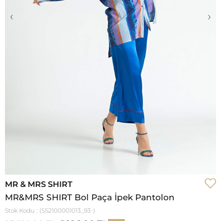
‹
›
MR & MRS SHIRT
MR&MRS SHIRT Bol Paça İpek Pantolon
Stok Kodu
(SS2100001013_93-)