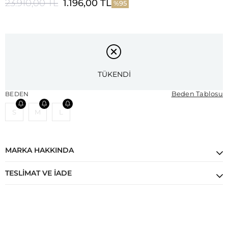
23.910,00 TL
1.196,00 TL
95
TÜKENDİ
Beden Tablosu
BEDEN
S
M
L
MARKA HAKKINDA
TESLIMAT VE İADE