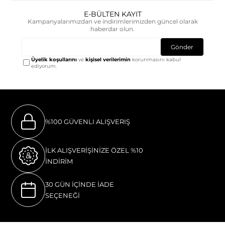
E-BÜLTEN KAYIT
Kampanyalarımızdan ve indirimlerimizden güncel olarak
haberdar olun.
Gönder
Üyelik koşullarını
ve
kişisel verilerimin
korunmasını kabul
ediyorum.
%100 GÜVENLI ALIŞVERIŞ
İLK ALIŞVERİŞİNİZE ÖZEL %10
İNDİRİM
30 GÜN İÇİNDE İADE
SEÇENEĞİ