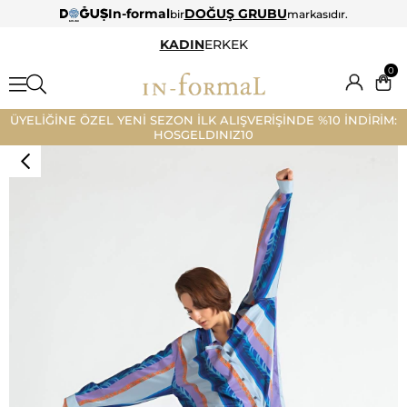
In-formal
DOĞUŞ GRUBU
bir
markasıdır.
KADIN
ERKEK
0
ÜYELİĞİNE ÖZEL YENİ SEZON İLK ALIŞVERİŞİNDE %10 İNDİRİM:
HOSGELDINIZ10