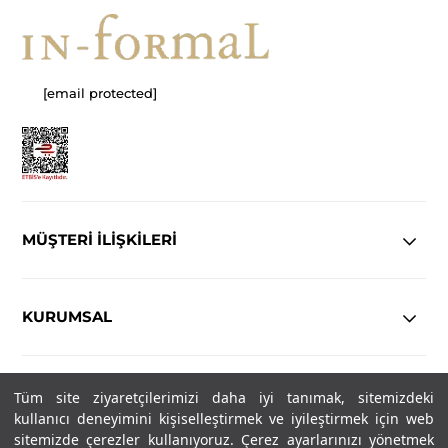
[email protected]
MÜŞTERİ İLİŞKİLERİ
KURUMSAL
YASAL
Tüm site ziyaretçilerimizi daha iyi tanımak, sitemizdeki
kullanıcı deneyimini kişiselleştirmek ve iyileştirmek için web
Copyright© 2025
IN-FORMAL
Tüm hakları saklıdır.
sitemizde çerezler kullanıyoruz. Çerez ayarlarınızı yönetmek