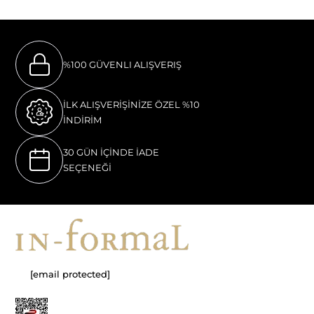
%100 GÜVENLI ALIŞVERIŞ
İLK ALIŞVERİŞİNİZE ÖZEL %10
İNDİRİM
30 GÜN İÇİNDE İADE
SEÇENEĞİ
[email protected]