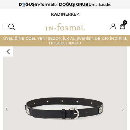
In-formal
DOĞUŞ GRUBU
bir
markasıdır.
KADIN
ERKEK
0
ÜYELİĞİNE ÖZEL YENİ SEZON İLK ALIŞVERİŞİNDE %10 İNDİRİM:
HOSGELDINIZ10
‹
›