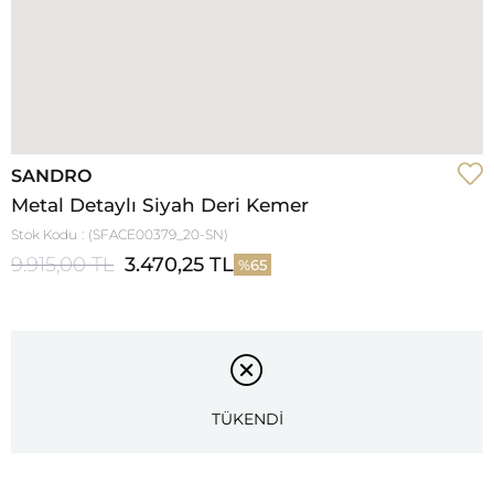
SANDRO
Metal Detaylı Siyah Deri Kemer
Stok Kodu
(SFACE00379_20-SN)
9.915,00 TL
3.470,25 TL
65
TÜKENDİ