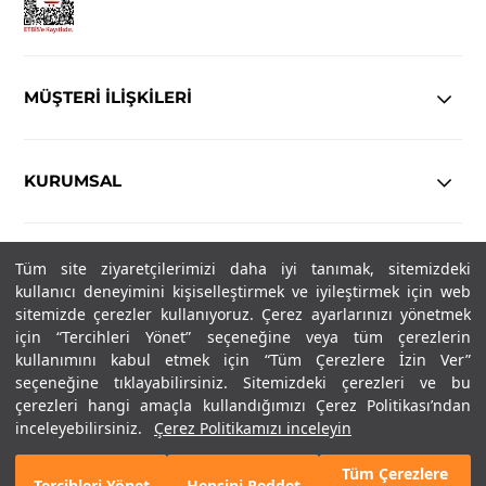
MÜŞTERİ İLİŞKİLERİ
KURUMSAL
YASAL
Tüm site ziyaretçilerimizi daha iyi tanımak, sitemizdeki
kullanıcı deneyimini kişiselleştirmek ve iyileştirmek için web
Copyright© 2025
IN-FORMAL
Tüm hakları saklıdır.
sitemizde çerezler kullanıyoruz. Çerez ayarlarınızı yönetmek
için “Tercihleri Yönet” seçeneğine veya tüm çerezlerin
kullanımını kabul etmek için “Tüm Çerezlere İzin Ver”
seçeneğine tıklayabilirsiniz. Sitemizdeki çerezleri ve bu
SOSYAL MEDYA
çerezleri hangi amaçla kullandığımızı Çerez Politikası’ndan
inceleyebilirsiniz.
Çerez Politikamızı inceleyin
Tüm Çerezlere
Tercihleri Yönet
Hepsini Reddet