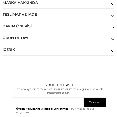
MARKA HAKKINDA
TESLIMAT VE İADE
BAKIM ÖNERISI
ÜRÜN DETAYI
İÇERIK
E-BÜLTEN KAYIT
Kampanyalarımızdan ve indirimlerimizden güncel olarak
haberdar olun.
Gönder
Üyelik koşullarını
ve
kişisel verilerimin
korunmasını kabul
ediyorum.