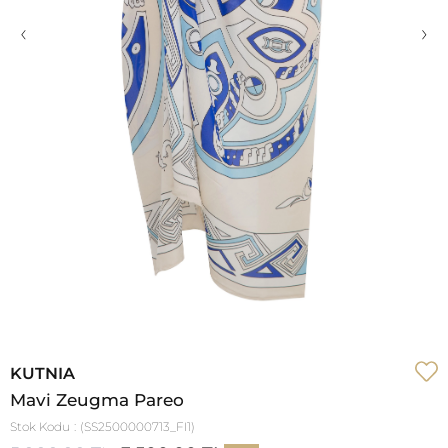
‹
›
KUTNIA
Mavi Zeugma Pareo
Stok Kodu
(SS2500000713_FI1)