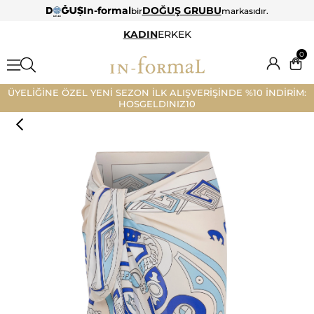
In-formal
DOĞUŞ GRUBU
bir
markasıdır.
KADIN
ERKEK
0
ÜYELİĞİNE ÖZEL YENİ SEZON İLK ALIŞVERİŞİNDE %10 İNDİRİM:
HOSGELDINIZ10