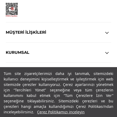
MÜŞTERİ İLİŞKİLERİ
KURUMSAL
YASAL
Tüm site ziyaretçilerimizi daha iyi tanımak, sitemizdeki
kullanıcı deneyimini kişiselleştirmek ve iyileştirmek için web
Copyright© 2025
IN-FORMAL
Tüm hakları saklıdır.
sitemizde çerezler kullanıyoruz. Çerez ayarlarınızı yönetmek
için “Tercihleri Yönet” seçeneğine veya tüm çerezlerin
kullanımını kabul etmek için “Tüm Çerezlere İzin Ver”
seçeneğine tıklayabilirsiniz. Sitemizdeki çerezleri ve bu
SOSYAL MEDYA
çerezleri hangi amaçla kullandığımızı Çerez Politikası’ndan
inceleyebilirsiniz.
Çerez Politikamızı inceleyin