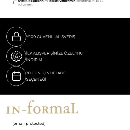
Üyelik koşullarını
ve
kişisel verilerimin
korunmasını kabul
ediyorum.
%100 GÜVENLI ALIŞVERIŞ
İLK ALIŞVERİŞİNİZE ÖZEL %10
İNDİRİM
30 GÜN İÇİNDE İADE
SEÇENEĞİ
[email protected]