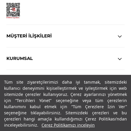
MÜŞTERİ İLİŞKİLERİ
KURUMSAL
YASAL
Tüm site ziyaretçilerimizi daha iyi tanımak, sitemizdeki
kullanıcı deneyimini kişiselleştirmek ve iyileştirmek için web
sitemizde çerezler kullanıyoruz. Çerez ayarlarınızı yönetmek
Copyright© 2025
IN-FORMAL
Tüm hakları saklıdır.
için “Tercihleri Yönet” seçeneğine veya tüm çerezlerin
kullanımını kabul etmek için “Tüm Çerezlere İzin Ver”
seçeneğine tıklayabilirsiniz. Sitemizdeki çerezleri ve bu
SOSYAL MEDYA
çerezleri hangi amaçla kullandığımızı Çerez Politikası’ndan
inceleyebilirsiniz.
Çerez Politikamızı inceleyin