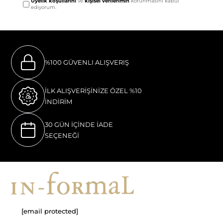
Üyelik koşullarını
ve
kişisel verilerimin
korunmasını kabul
ediyorum.
%100 GÜVENLI ALIŞVERIŞ
İLK ALIŞVERİŞİNİZE ÖZEL %10
İNDİRİM
30 GÜN İÇİNDE İADE
SEÇENEĞİ
[email protected]