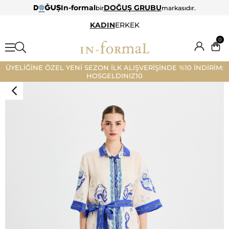
In-formal
DOĞUŞ GRUBU
bir
markasıdır.
KADIN
ERKEK
0
ÜYELİĞİNE ÖZEL YENİ SEZON İLK ALIŞVERİŞİNDE %10 İNDİRİM:
HOSGELDINIZ10