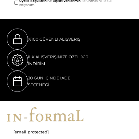
Üyelik koşullarını
ve
kişisel verilerimin
korunmasını kabul
ediyorum.
%100 GÜVENLI ALIŞVERIŞ
İLK ALIŞVERİŞİNİZE ÖZEL %10
İNDİRİM
30 GÜN İÇİNDE İADE
SEÇENEĞİ
[email protected]