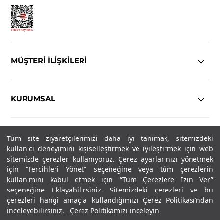
MÜŞTERİ İLİŞKİLERİ
KURUMSAL
YASAL
Tüm site ziyaretçilerimizi daha iyi tanımak, sitemizdeki
kullanıcı deneyimini kişiselleştirmek ve iyileştirmek için web
Copyright© 2025
IN-FORMAL
Tüm hakları saklıdır.
sitemizde çerezler kullanıyoruz. Çerez ayarlarınızı yönetmek
için “Tercihleri Yönet” seçeneğine veya tüm çerezlerin
kullanımını kabul etmek için “Tüm Çerezlere İzin Ver”
seçeneğine tıklayabilirsiniz. Sitemizdeki çerezleri ve bu
SOSYAL MEDYA
çerezleri hangi amaçla kullandığımızı Çerez Politikası’ndan
inceleyebilirsiniz.
Çerez Politikamızı inceleyin