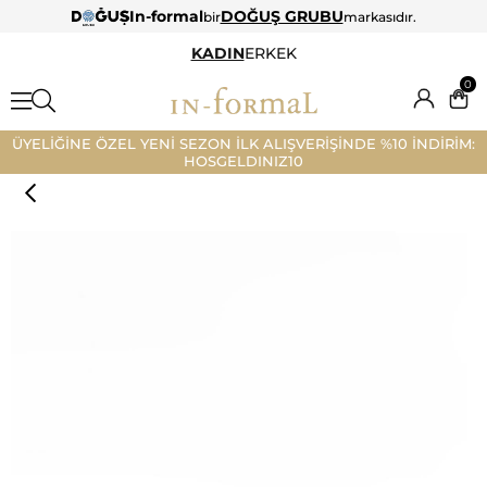
In-formal
DOĞUŞ GRUBU
bir
markasıdır.
KADIN
ERKEK
0
ÜYELİĞİNE ÖZEL YENİ SEZON İLK ALIŞVERİŞİNDE %10 İNDİRİM:
HOSGELDINIZ10